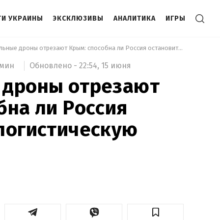
И УКРАИНЫ
ЭКСКЛЮЗИВЫ
АНАЛИТИКА
ИГРЫ
 Уникальные дроны отрезают Крым: способна ли Россия остановить логистическую блокаду 
Обновлено -
22:54,
15 июня
 мин
 дроны отрезают
бна ли Россия
логистическую