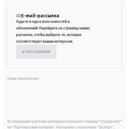
E-mail-рассылка
Будьте в курсе всех новостей и
обновлений! Перейдите на страницу наших
рассылок, чтобы выбрать те, которые
соответствуют вашим интересам.
К РАССЫЛКАМ
Наши приложения:
android
apple
smart tv
samsung smart tv
Всі комерційні рекламні матеріали позначені словами "Спецпроєкт"
чи "Партнерський матеріал". Матеріали з позначкою "Експерт",