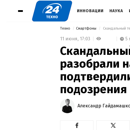
ИННОВАЦИИ
НАУКА
Техно
Смартфоны
11 июня,
17:03
5
Скандальны
разобрали н
подтвердил
подозрения
Александр Гайдамашк