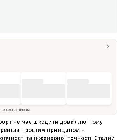
» по состоянию на
форт не має шкодити довкіллю. Тому
рені за простим принципом –
гічності та інженерної точності. Сталий