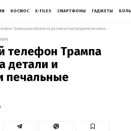
ИИ
КОСМОС
X-FILES
СМАРТФОНЫ
ГАДЖЕТЫ
БОЛ
 Скандальный телефон Трампа разобрали на детали и подтвердили печальные подозрения 
 мин
й телефон Трампа
а детали и
и печальные
о