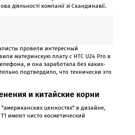
ова діяльності компанії зі Скандинавії.
алисты провели интересный
вили материнскую плату с HTC U24 Pro в
телефона, и она заработала без каких-
тельно подтвердило, что технически это
нения и китайские корни
 "американских ценностях" в дизайне,
 T1 имеют чисто косметический