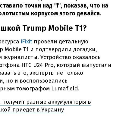
тавило точки над "і", показав, что на
олотистым корпусом этого девайса.
шкой Trump Mobile T1?
ресурса
iFixit
провели детальную
 Mobile T1 и подтвердили догадки,
и журналисты. Устройство оказалось
ртфона HTC U24 Pro, который выпустили
казать это, эксперты не только
и, но и воспользовались
ным томографом Lumafield.
o получит разные аккумуляторы в
акой приедет в Украину