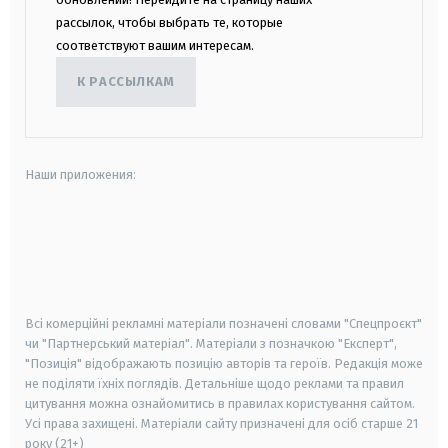
рассылок, чтобы выбрать те, которые
соответствуют вашим интересам.
К РАССЫЛКАМ
Наши приложения:
android
apple
smart tv
samsung smart tv
Всі комерційні рекламні матеріали позначені словами "Спецпроєкт"
чи "Партнерський матеріал". Матеріали з позначкою "Експерт",
"Позиція" відображають позицію авторів та героїв. Редакція може
не поділяти їхніх поглядів. Детальніше щодо реклами та правил
цитування можна ознайомитись в правилах користування сайтом.
Усі права захищені.
Матеріали сайту призначені для осіб старше
21
року (21+)