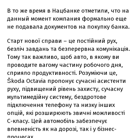
В то же время в Нацбанке отметили, что на
данный момент компания формально еще
не подавала документов на покупку банка.
Старт нової справи – це постійний рух,
безліч завдань та безперервна комунікація.
Тому так важливо, щоб авто, в якому ви
проводите вагому частину робочого дня,
сприяло продуктивності. Розуміючи це,
Škoda Octavia пропонує сучасні асистенти
руху, підвищений рівень захисту, сучасну
мультимедійну систему, бездротове
підключення телефону та низку інших
опцій, які розширюють звичні можливості
С-класу. Цей автомобіль забезпечує
впевненість як на дорозі, так і у бізнес-
процесах.