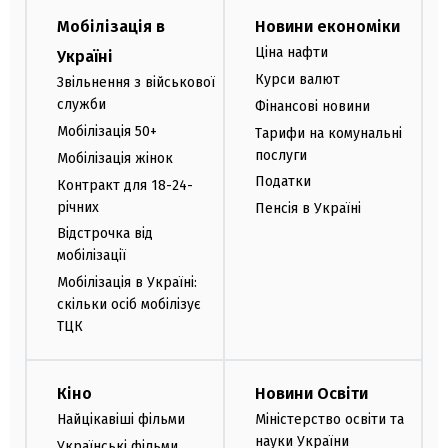
Мобілізація в
Новини економіки
Ціна нафти
Україні
Курси валют
Звільнення з військової
служби
Фінансові новини
Мобілізація 50+
Тарифи на комунальні
послуги
Мобілізація жінок
Податки
Контракт для 18-24-
річних
Пенсія в Україні
Відстрочка від
мобілізації
Мобілізація в Україні:
скільки осіб мобілізує
ТЦК
Кіно
Новини Освіти
Найцікавіші фільми
Міністерство освіти та
науки України
Українські фільми