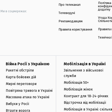
Політика
Про телеканал
конфіден
додатку
Ми в соцмережах:
Телеведучі
Угода Ко
Спільнот
Рекламодавцям
Правила 
Правила користування
Технічна
Війна Росії з Україною
Мобілізація в Україні
Ракетні обстріли
Звільнення з військової
служби
Карта бойових дій
Мобілізація 50+
Мирні переговори
Мобілізація жінок
Повітряна тривога в Україні
Контракт для 18-24-річних
Масована атака по Україні
Відстрочка від мобілізації
Вибухи у Росії
Мобілізація в Україні: скільк
Втрати ворога