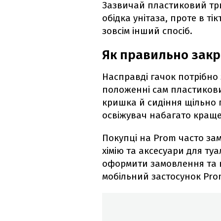
Зазвичай пластиковий три
обідка унітаза, проте в ті
зовсім інший спосіб.
Як правильно закр
Насправді гачок потрібно з
положенні сам пластикови
кришка й сидіння щільно 
освіжувач набагато краще
Покупці на Prom часто за
хімію та аксесуари для ту
оформити замовлення та 
мобільний застосунок Pro