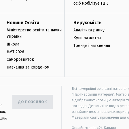
осіб мобілізує ТЦК
Новини Освіти
Нерухомість
Міністерство освіти та науки
Аналітика ринку
України
Купівля житла
Школа
Тренди і натхнення
НМТ 2026
Саморозвиток
Навчання за кордоном
Всі комерційні рекламні матеріал
"Партнерський матеріал". Матеріа
відображають позицію авторів та 
ДО РОЗСИЛОК
ь!
поглядів. Детальніше щодо рекл
лок,
ознайомитись в правилах користу
Матеріали сайту призначені для 
ашим
Онлайн-медіа «24 Канал»