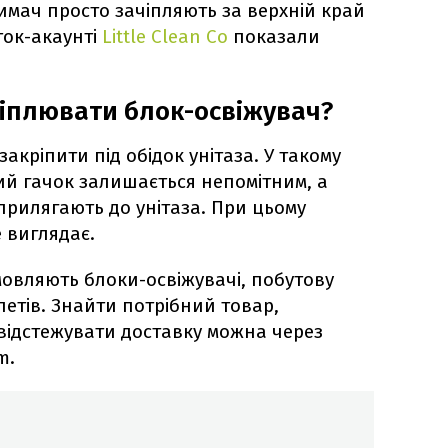
мач просто зачіпляють за верхній край
кток-акаунті
Little Clean Co
показали
іплювати блок-освіжувач?
акріпити під обідок унітаза. У такому
й гачок залишається непомітним, а
прилягають до унітаза. При цьому
 виглядає.
мовляють блоки-освіжувачі, побутову
алетів. Знайти потрібний товар,
відстежувати доставку можна через
m.