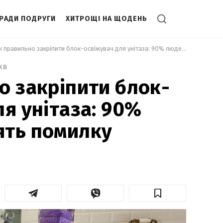
РАДИ ПОДРУГИ
ХИТРОЩІ НА ЩОДЕНЬ
 Як правильно закріпити блок-освіжувач для унітаза: 90% людей роблять помилку 
хв
о закріпити блок-
ля унітаза: 90%
ять помилку