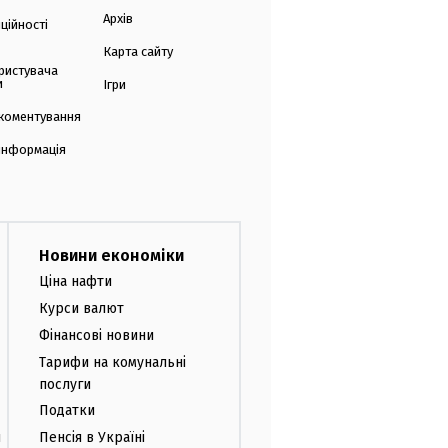
Архів
ційності
Карта сайту
ристувача
и
Ігри
коментування
 інформація
Новини економіки
Ціна нафти
Курси валют
Фінансові новини
Тарифи на комунальні
послуги
Податки
и
Пенсія в Україні