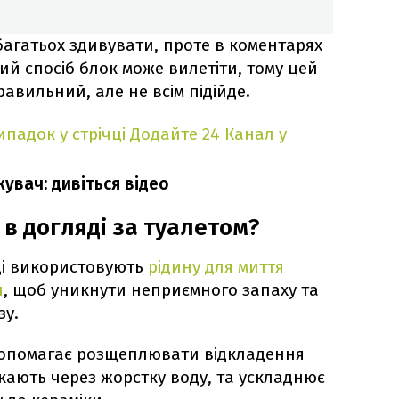
багатьох здивувати, проте в коментарях
ий спосіб блок може вилетіти, тому цей
авильний, але не всім підійде.
падок у стрічці
Додайте 24 Канал у
жувач: дивіться відео
в догляді за туалетом?
і використовують
рідину для миття
и
, щоб уникнути неприємного запаху та
зу.
 допомагає розщеплювати відкладення
кають через жорстку воду, та ускладнює