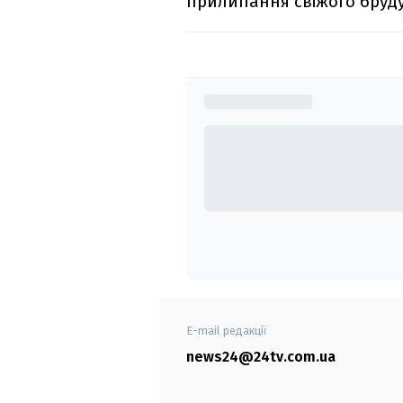
прилипання свіжого бруду
E-mail редакції
news24@24tv.com.ua