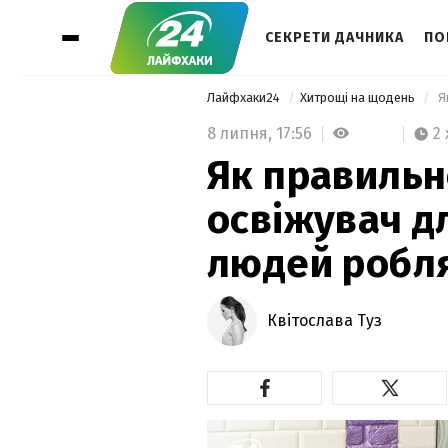
СЕКРЕТИ ДАЧНИКА
ПО
Лайфхаки24
Хитрощі на щодень
8 липня,
17:56
2 
Як правильн
освіжувач д
людей робл
Квітослава Туз