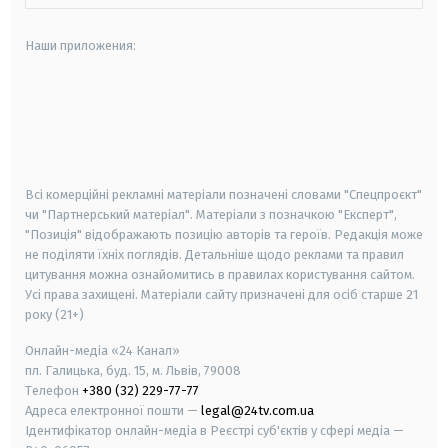
Наши приложения:
android
apple
smart tv
samsung smart tv
Всі комерційні рекламні матеріали позначені словами "Спецпроєкт"
чи "Партнерський матеріал". Матеріали з позначкою "Експерт",
"Позиція" відображають позицію авторів та героїв. Редакція може
не поділяти їхніх поглядів. Детальніше щодо реклами та правил
цитування можна ознайомитись в правилах користування сайтом.
Усі права захищені.
Матеріали сайту призначені для осіб старше
21
року (21+)
Онлайн-медіа «24 Канал»
пл. Галицька, буд. 15, м. Львів, 79008
Телефон
+380 (32) 229-77-77
Адреса електронної пошти —
legal@24tv.com.ua
Ідентифікатор онлайн-медіа в Реєстрі суб'єктів у сфері медіа —