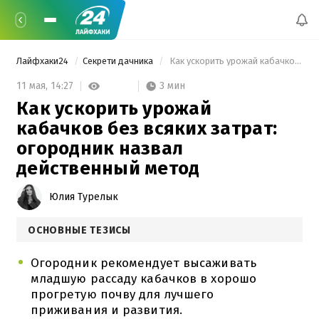
Лайфхаки24
Секрети дачника
 Как ускорить урожай кабачков без всяких затрат: огородник назвал действенный метод 
3 мин
11 мая,
14:27
Как ускорить урожай
кабачков без всяких затрат:
огородник назвал
действенный метод
Юлия Турелык
ОСНОВНЫЕ ТЕЗИСЫ
Огородник рекомендует высаживать
младшую рассаду кабачков в хорошо
прогретую почву для лучшего
приживания и развития.