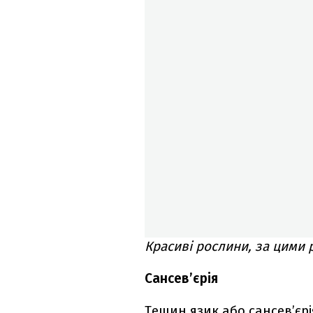
Красиві рослини, за цими 
Сансев’єрія
Тещин язик або сансев’єр