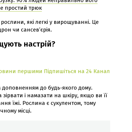
 бузку: 90% людей неправильно його
же простий трюк
ослини, які легкі у вирощуванні. Це
рон чи сансев’єрія.
щують настрій?
новини першими
Підпишіться на 24 Канал
 доповненням до будь-якого дому.
зірвати і намазати на шкіру, якщо ви її
ння їжі. Рослина є сукулентом, тому
чному місці.