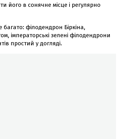
и його в сонячне місце і регулярно
 багато: філодендрон Біркіна,
ом, імператорські зелені філодендрони
нтів простий у догляді.