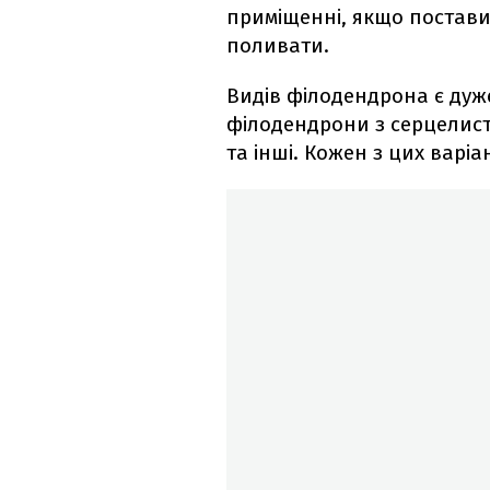
приміщенні, якщо поставит
поливати.
Видів філодендрона є дуже
філодендрони з серцелист
та інші. Кожен з цих варіа