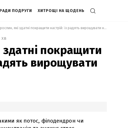
РАДИ ПОДРУГИ
ХИТРОЩІ НА ЩОДЕНЬ
 5 рослин, які здатні покращити настрій: їх радять вирощувати новачкам 
 хв
і здатні покращити
 радять вирощувати
акими як потос, філодендрон чи