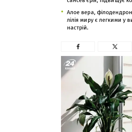
сансев’єрія, підвищує к
Алое вера, філодендрон,
лілія миру є легкими у
настрій.