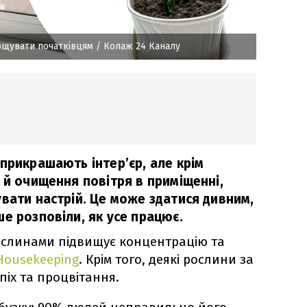
рощувати початківцям
/ Колаж 24 Каналу
прикрашають інтер’єр, але крім
 й очищення повітря в приміщенні,
вати настрій. Це може здатися дивним,
е розповіли, як усе працює.
 рослинами підвищує концентрацію та
Housekeeping
. Крім того, деякі рослини за
піх та процвітання.