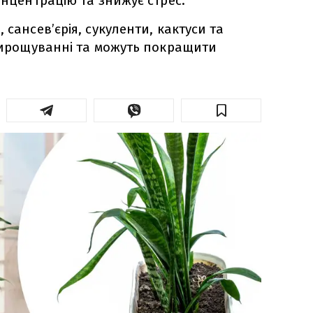
онцентрацію та знижує стрес.
 сансев’єрія, сукуленти, кактуси та
 вирощуванні та можуть покращити