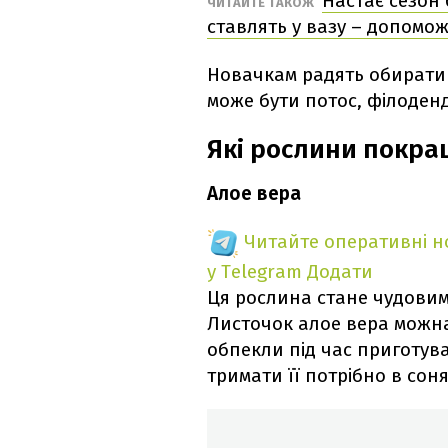
Настає сезон
ЧИТАЙТЕ ТАКОЖ
ставлять у вазу – допомо
Новачкам радять обирати р
може бути потос, філоденд
Які рослини покра
Алое вера
Читайте оперативні 
у Telegram
Додати
Ця рослина стане чудовим
Листочок алое вера можна 
обпекли під час приготува
тримати її потрібно в соня