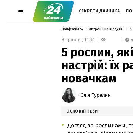
СЕКРЕТИ ДАЧНИКА
ПО
Лайфхаки24
Хитрощі на щодень
9 травня,
11:34
4
5 рослин, як
настрій: їх
новачкам
Юлія Турелик
ОСНОВНІ ТЕЗИ
Догляд за рослинами, т