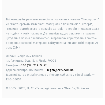
smart tv
samsung smart tv
Всі комерційні рекламні матеріали позначені словами "Спецпроєкт"
чи "Партнерський матеріал". Матеріали з позначкою "Експерт",
"Позиція" відображають позицію авторів та героїв. Редакція може
не поділяти їхніх поглядів. Детальніше щодо реклами та правил
цитування можна ознайомитись в правилах користування сайтом.
Усі права захищені.
Матеріали сайту призначені для осіб старше
21
року (21+)
Онлайн-медіа «24 Канал»
пл. Галицька, буд. 15, м. Львів, 79008
Телефон
+380 (32) 229-77-77
Адреса електронної пошти —
legal@24tv.com.ua
Ідентифікатор онлайн-медіа в Реєстрі суб'єктів у сфері медіа —
R40-06057
© 2005—2026,
ПрАТ «Телерадіокомпанія "Люкс"», 24 Канал.