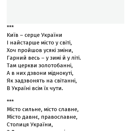
***
Київ – серце України
I найстарше місто у світі,
Хоч пройшов усякі зміни,
Гарний весь – у зимі й у літі.
Там церкви золотобанні,
А в них дзвони міднокуті,
Як задзвонять на світанні,
В Україні всім їх чути.
***
Місто сильне, місто славне,
Місто давнє, православне,
Столиця України,