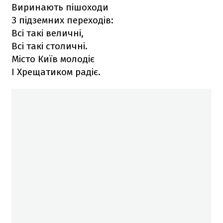
Виринають пішоходи
З підземних переходів:
Всі такі величні,
Всі такі столичні.
Місто Київ молодіє
І Хрещатиком радіє.