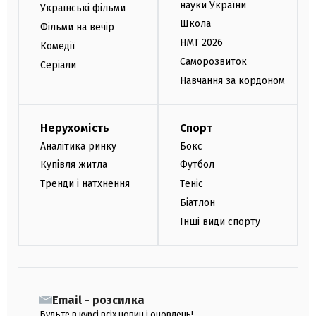
науки України
Українські фільми
Школа
Фільми на вечір
НМТ 2026
Комедії
Саморозвиток
Серіали
Навчання за кордоном
Нерухомість
Спорт
Аналітика ринку
Бокс
Купівля житла
Футбол
Тренди і натхнення
Теніс
Біатлон
Інші види спорту
Email - розсилка
Будьте в курсі всіх новин і оновлень!