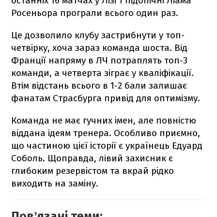
останніх 16 матчах у Лізі 1 підопічні Ліама
Росеньора програли всього один раз.
Це дозволило клубу застрибнути у топ-
четвірку, хоча зараз команда шоста. Від
Франції напряму в ЛЧ потраплять топ-3
команди, а четверта зіграє у кваліфікації.
Втім відстань всього в 1-2 бали залишає
фанатам Страсбурга привід для оптимізму.
Команда не має гучних імен, але повністю
віддана ідеям тренера. Особливо приємно,
що частиною цієї історії є українець Едуард
Соболь. Щоправда, лівий захисник є
глибоким резервістом та вкрай рідко
виходить на заміну.
Повʼязані теми: