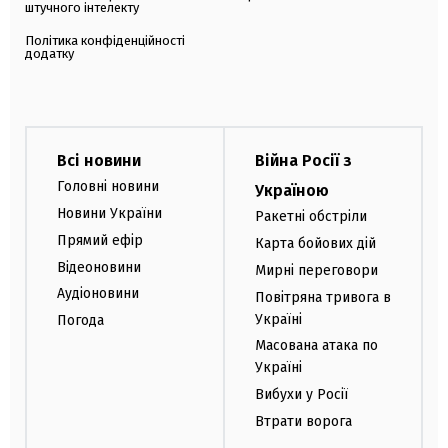
штучного інтелекту
Політика конфіденційності
додатку
Всі новини
Війна Росії з
Головні новини
Україною
Новини України
Ракетні обстріли
Прямий ефір
Карта бойових дій
Відеоновини
Мирні переговори
Аудіоновини
Повітряна тривога в
Україні
Погода
Масована атака по
Україні
Вибухи у Росії
Втрати ворога