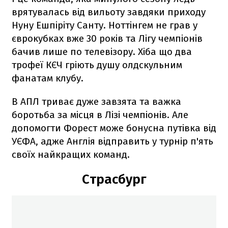
врятувалась від вильоту завдяки приходу
Нуну Ешпіріту Санту. Ноттінгем не грав у
єврокубках вже 30 років та Лігу чемпіонів
бачив лише по телевізору. Хіба що два
трофеї КЄЧ гріють душу олдскульним
фанатам клубу.
В АПЛ триває дуже завзята та важка
боротьба за місця в Лізі чемпіонів. Але
допомогти Форест може бонусна путівка від
УЄФА, адже Англія відправить у турнір п'ять
своїх найкращих команд.
Страсбург