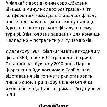
"Фіалки" є досвідченим єврокубковим
бійцем. В минулих двох розіграшах Ліги
конференцій команда діставалась фіналу,
проте програвала. Цього сезону італійці
йдуть до свого третього фіналу в цьому
турнірі. Втім головне завдання для команди
Палладіно – потрапити у Лігу чемпіонів.
У далекому 1967 "фіалки" навіть виходили у
фінал КЄЧ, а ось в ЛЧ грали лише тричі.
Останній раз був аж у 2010 році. Наразі
Фіорентина йде восьмою в Серії А, але
відставання від топ-четвірки становить
лише 6 очок. При цьому є ще невеличка
ймовірність, що Італія отримає п'яту путівку
в ЛЧ.
Фрайбург