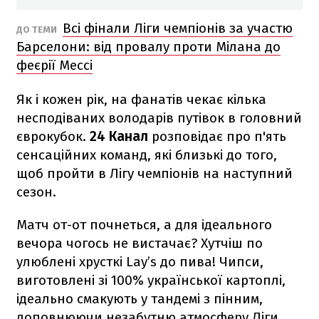
Всі фінали Ліги чемпіонів за участю
ДО ТЕМИ
Барселони: від провалу проти Мілана до
феєрії Мессі
Як і кожен рік, на фанатів чекає кілька
несподіваних володарів путівок в головний
єврокубок.
24 Канал
розповідає про п'ять
сенсаційних команд, які близькі до того,
щоб пройти в Лігу чемпіонів на наступний
сезон.
Матч от-от почнеться, а для ідеального
вечора чогось не вистачає? Хутчіш по
улюблені хрусткі Lay’s до пива! Чипси,
виготовлені зі 100% української картоплі,
ідеально смакують у тандемі з пінним,
доповнюючи незабутню атмосферу Ліги