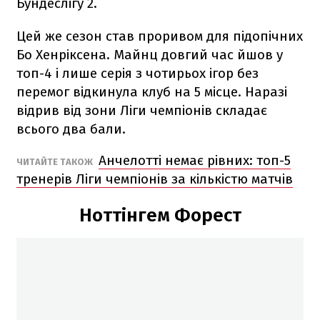
Бундеслігу 2.
Цей же сезон став проривом для підопічних
Бо Хенріксена. Майнц довгий час йшов у
топ-4 і лише серія з чотирьох ігор без
перемог відкинула клуб на 5 місце. Наразі
відрив від зони Ліги чемпіонів складає
всього два бали.
Анчелотті немає рівних: топ-5
ЧИТАЙТЕ ТАКОЖ
тренерів Ліги чемпіонів за кількістю матчів
Ноттінгем Форест