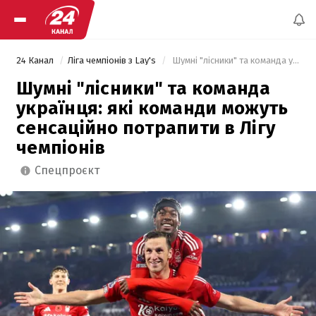
24 Канал
Ліга чемпіонів з Lay's
 Шумні "лісники" та команда українця: які команди можуть сенсаційно потрапити в Лігу чемпіонів 
Шумні "лісники" та команда
українця: які команди можуть
сенсаційно потрапити в Лігу
чемпіонів
спецпроєкт