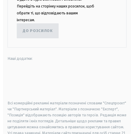
Перейдіть на сторінку наших розсилок, щоб
обрати ті, що відповідають вашим
інтересам.
ДО РОЗСИЛОК
Наші додатки:
android
apple
smart tv
samsung smart tv
Всі комерційні рекламні матеріали позначені словами "Спецпроєкт"
чи "Партнерський матеріал". Матеріали з позначкою "Експерт",
"Позиція" відображають позицію авторів та героїв. Редакція може
не поділяти їхніх поглядів. Детальніше щодо реклами та правил
цитування можна ознайомитись в правилах користування сайтом.
Усі права захищені.
Матеріали сайту призначені для осіб старше
21