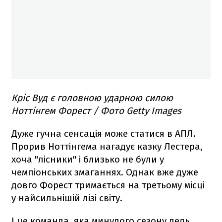
Кріс Вуд є головною ударною силою
Ноттінгем Форест / Фото Getty Images
Дуже гучна сенсація може статися в АПЛ.
Прорив Ноттінгема нагадує казку Лестера,
хоча "лісники" і близько не були у
чемпіонських змаганнях. Однак вже дуже
довго Форест тримається на третьому місці
у найсильнішій лізі світу.
І це команда, яка минулого сезону ледь