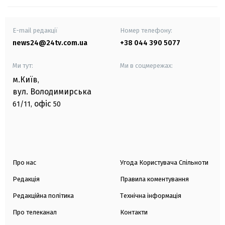
E-mail редакції
Номер телефону:
news24@24tv.com.ua
+38 044 390 5077
Ми тут:
Ми в соцмережах:
м.Київ
,
вул. Володимирська
офіс
61/11,
50
Про нас
Угода Користувача Спільноти
Редакція
Правила коментування
Редакційна політика
Технічна інформація
Про телеканал
Контакти