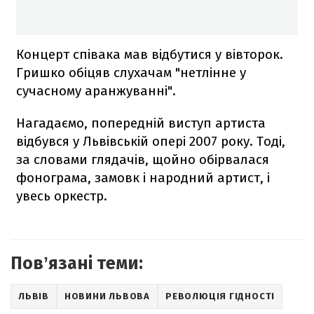
Концерт співака мав відбутися у вівторок.
Гришко обіцяв слухачам "нетлінне у
сучасному аранжуванні".
Нагадаємо, попередній виступ артиста
відбувся у Львівській опері 2007 року. Тоді,
за словами глядачів, щойно обірвалася
фонограма, замовк і народний артист, і
увесь оркестр.
Повʼязані теми:
ЛЬВІВ
НОВИНИ ЛЬВОВА
РЕВОЛЮЦІЯ ГІДНОСТІ