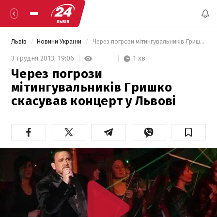
Львів
Новини України
 Через погрози мітингувальників Гришко скасував концерт у Львові 
1 хв
3 грудня 2013,
19:06
Через погрози
мітингувальників Гришко
скасував концерт у Львові