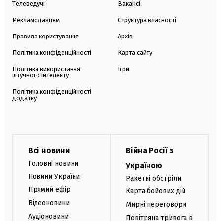
Телеведучі
Вакансії
Рекламодавцям
Структура власності
Правила користування
Архів
Політика конфіденційності
Карта сайту
Політика використання
Ігри
штучного інтелекту
Політика конфіденційності
додатку
Всі новини
Війна Росії з
Головні новини
Україною
Новини України
Ракетні обстріли
Прямий ефір
Карта бойових дій
Відеоновини
Мирні переговори
Аудіоновини
Повітряна тривога в