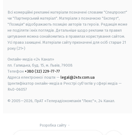
smart tv
samsung smart tv
Всі комерційні рекламні матеріали позначені словами "Спецпроєкт"
чи "Партнерський матеріал". Матеріали з позначкою "Експерт",
"Позиція" відображають позицію авторів та героїв. Редакція може
не поділяти їхніх поглядів. Детальніше щодо реклами та правил
цитування можна ознайомитись в правилах користування сайтом.
Усі права захищені.
Матеріали сайту призначені для осіб старше
21
року (21+)
Онлайн-медіа «24 Канал»
пл. Галицька, буд. 15, м. Львів, 79008
Телефон
+380 (32) 229-77-77
Адреса електронної пошти —
legal@24tv.com.ua
Ідентифікатор онлайн-медіа в Реєстрі суб'єктів у сфері медіа —
R40-06057
© 2005—2026,
ПрАТ «Телерадіокомпанія "Люкс"», 24 Канал.
Розробка сайту
-