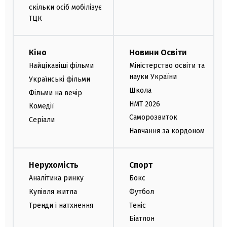
скільки осіб мобілізує
ТЦК
Кіно
Новини Освіти
Найцікавіші фільми
Міністерство освіти та
науки України
Українські фільми
Школа
Фільми на вечір
НМТ 2026
Комедії
Саморозвиток
Серіали
Навчання за кордоном
Нерухомість
Спорт
Аналітика ринку
Бокс
Купівля житла
Футбол
Тренди і натхнення
Теніс
Біатлон