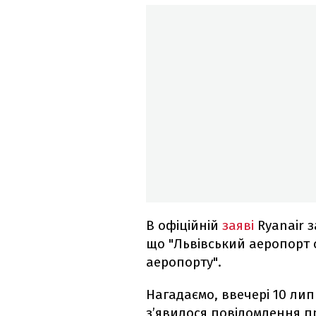
В офіційній
заяві
Ryanair 
що "Львівський аеропорт 
аеропорту".
Нагадаємо, ввечері 10 лип
з’явилося повідомлення п