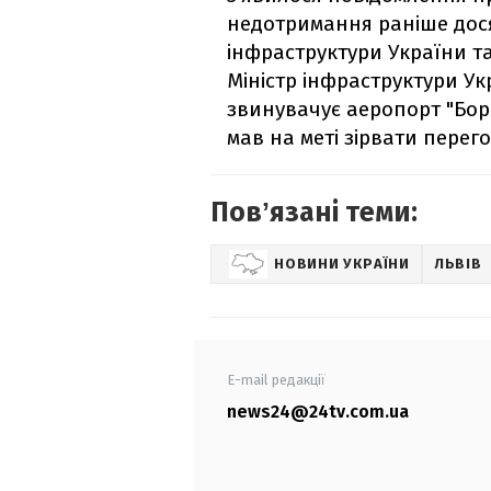
недотримання раніше досяг
інфраструктури України т
Міністр інфраструктури У
звинувачує аеропорт "Бори
мав на меті зірвати перег
Повʼязані теми:
НОВИНИ УКРАЇНИ
ЛЬВІВ
E-mail редакції
news24@24tv.com.ua