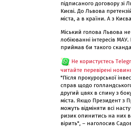
підписаного договору зі Л
Києві. До Львова претензі
міста, а в країни. А з Киє
Міський голова Львова не
лобіюванні інтересів МАУ.
приймав би такого сканда
Не користуєтесь Teleg
читайте перевірені новин
"Після прокурорської інве
справ щодо голландського
другий цвях в спину з бок
міста. Якщо Президент з П
можуть відміняти всі наступ
ризик опинитись на них в 
вірить", – наголосив Садо