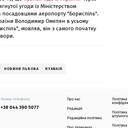
нутої угоди із Міністерством
а посадовцями аеропорту "Бориспіль".
країни Володимир Омелян в усьому
спіль", мовляв, він з самого початку
овори.
НОВИНИ ЛЬВОВА
RYANAIR
Номер телефону:
Про нас
Політика
конфіден
+38 044 390 5077
Редакція
Політика
штучного
Редакційна політика
Політика
Про телеканал