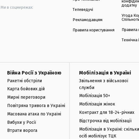
конфіден
додатку
Ми в соцмережах:
Телеведучі
Угода Ко
Спільнот
Рекламодавцям
Правила 
Правила користування
Технічна
Війна Росії з Україною
Мобілізація в Україні
Ракетні обстріли
Звільнення з військової
служби
Карта бойових дій
Мобілізація 50+
Мирні переговори
Мобілізація жінок
Повітряна тривога в Україні
Контракт для 18-24-річних
Масована атака по Україні
Відстрочка від мобілізації
Вибухи у Росії
Мобілізація в Україні: скільк
Втрати ворога
осіб мобілізує ТЦК