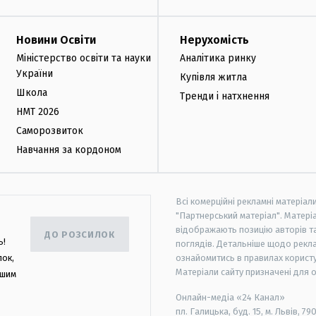
Новини Освіти
Нерухомість
Міністерство освіти та науки
Аналітика ринку
України
Купівля житла
Школа
Тренди і натхнення
НМТ 2026
Саморозвиток
Навчання за кордоном
Всі комерційні рекламні матеріал
"Партнерський матеріал". Матеріа
відображають позицію авторів та 
ДО РОЗСИЛОК
ь!
поглядів. Детальніше щодо рекл
лок,
ознайомитись в правилах користу
Матеріали сайту призначені для 
ашим
Онлайн-медіа «24 Канал»
пл. Галицька, буд. 15, м. Львів, 79