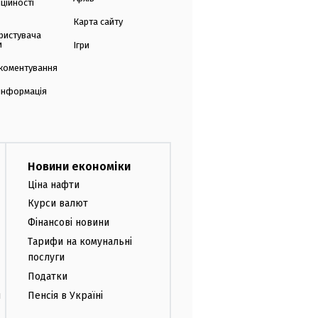
ційності
Карта сайту
ристувача
и
Ігри
коментування
 інформація
Новини економіки
Ціна нафти
Курси валют
Фінансові новини
Тарифи на комунальні
послуги
Податки
и
Пенсія в Україні