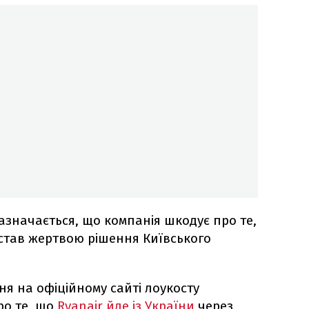
зазначається, що компанія шкодує про те,
став жертвою рішення Київського
ня на офіційному сайті лоукосту
ро те, що
Ryanair йде із України
через