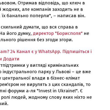
ьвовом. Отримав відповідь, що ключ в
й жодних, але компанія заходить не в
ва їх банально поперли", – написав він.
 схильний думати, що вся справа в
 На його думку,
директор "Борисполя"
не
льного рішення без згоди згори.
ram?
24 Канал є у WhatsApp. Підпишіться і
и
Додати
стпідтримки у вигляді кримінальних
 індустрального парку у Львові – це вже
у центральної влади в бізнес-клімат
рем'єром не вирулять з цих скандалів, то
ні форуми а-ля "Invest in Ukraine!". Є
ролі людей, жодному слову яких ніхто не
вий.