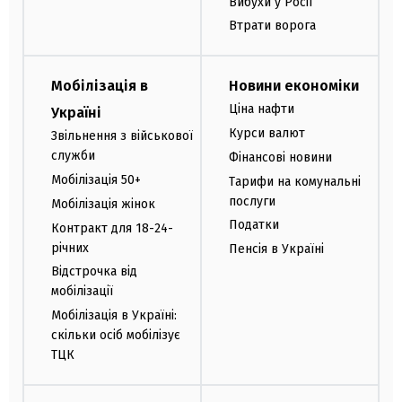
Вибухи у Росії
Втрати ворога
Мобілізація в
Новини економіки
Ціна нафти
Україні
Курси валют
Звільнення з військової
служби
Фінансові новини
Мобілізація 50+
Тарифи на комунальні
послуги
Мобілізація жінок
Податки
Контракт для 18-24-
річних
Пенсія в Україні
Відстрочка від
мобілізації
Мобілізація в Україні:
скільки осіб мобілізує
ТЦК