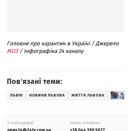
Головне про карантин в Україні / Джерело
МОЗ
/ Інфографіка 24 каналу
Повʼязані теми:
ЛЬВІВ
НОВИНИ ЛЬВОВА
ЖИТТЯ ЛЬВОВА
НО
E-mail редакції
Номер телефону:
news24@24tv.com.ua
+38 044 390 5077