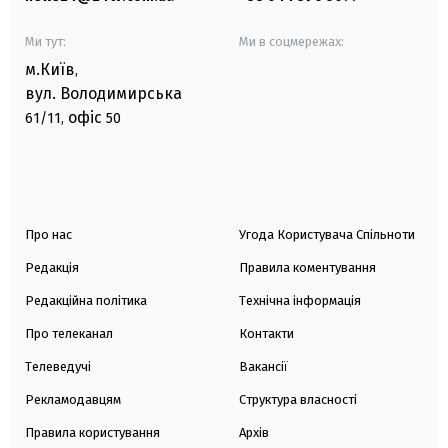
Ми тут:
Ми в соцмережах:
м.Київ
,
вул. Володимирська
офіс
61/11,
50
Про нас
Угода Користувача Спільноти
Редакція
Правила коментування
Редакційна політика
Технічна інформація
Про телеканал
Контакти
Телеведучі
Вакансії
Рекламодавцям
Структура власності
Правила користування
Архів