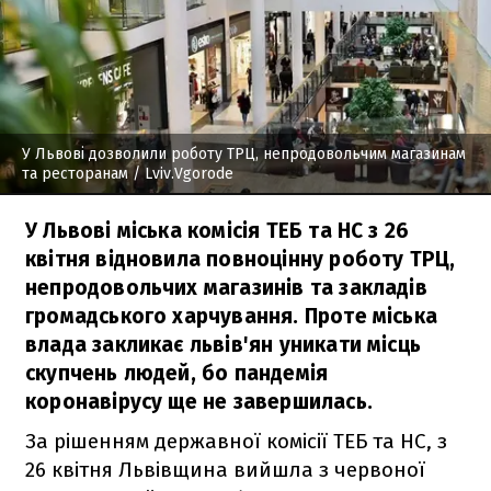
У Львові дозволили роботу ТРЦ, непродовольчим магазинам
та ресторанам
/ Lviv.Vgorodе
У Львові міська комісія ТЕБ та НС з 26
квітня відновила повноцінну роботу ТРЦ,
непродовольчих магазинів та закладів
громадського харчування. Проте міська
влада закликає львів'ян уникати місць
скупчень людей, бо пандемія
коронавірусу ще не завершилась.
За рішенням державної комісії ТЕБ та НС, з
26 квітня Львівщина вийшла з червоної