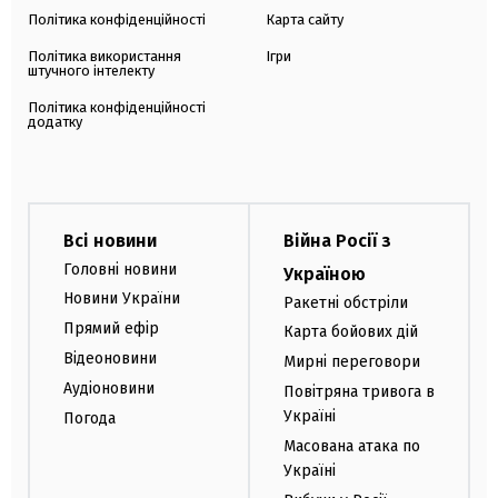
Політика конфіденційності
Карта сайту
Політика використання
Ігри
штучного інтелекту
Політика конфіденційності
додатку
Всі новини
Війна Росії з
Головні новини
Україною
Новини України
Ракетні обстріли
Прямий ефір
Карта бойових дій
Відеоновини
Мирні переговори
Аудіоновини
Повітряна тривога в
Україні
Погода
Масована атака по
Україні