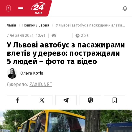
Львів
Новини Львова
 У Львові автобус з пасажирами влетів у дерево: постраждали 5 людей – фото та відео 
2 хв
7 червня 2021,
10:41
У Львові автобус з пасажирами
влетів у дерево: постраждали
5 людей – фото та відео
Ольга Котів
Джерело:
ZAXID.NET