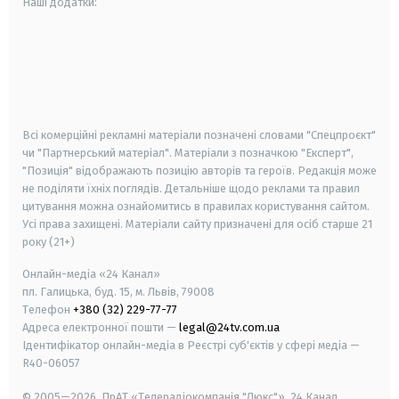
Наші додатки:
android
apple
smart tv
samsung smart tv
Всі комерційні рекламні матеріали позначені словами "Спецпроєкт"
чи "Партнерський матеріал". Матеріали з позначкою "Експерт",
"Позиція" відображають позицію авторів та героїв. Редакція може
не поділяти їхніх поглядів. Детальніше щодо реклами та правил
цитування можна ознайомитись в правилах користування сайтом.
Усі права захищені.
Матеріали сайту призначені для осіб старше
21
року (21+)
Онлайн-медіа «24 Канал»
пл. Галицька, буд. 15, м. Львів, 79008
Телефон
+380 (32) 229-77-77
Адреса електронної пошти —
legal@24tv.com.ua
Ідентифікатор онлайн-медіа в Реєстрі суб'єктів у сфері медіа —
R40-06057
© 2005—2026,
ПрАТ «Телерадіокомпанія "Люкс"», 24 Канал.