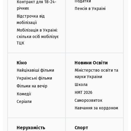
Податки
Контракт для 18-24-
річних
Пенсія в Україні
Відстрочка від
мобілізації
Мобілізація в Україні:
скільки осіб мобілізує
ТЦК
Кіно
Новини Освіти
Найцікавіші фільми
Міністерство освіти та
науки України
Українські фільми
Школа
Фільми на вечір
НМТ 2026
Комедії
Саморозвиток
Серіали
Навчання за кордоном
Нерухомість
Спорт