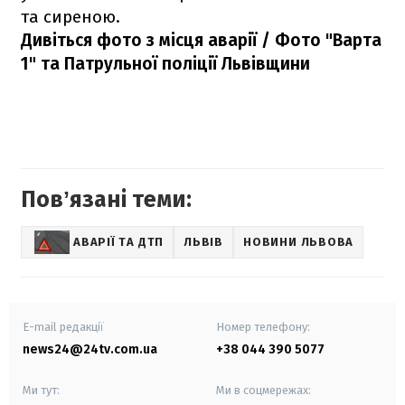
та сиреною.
Дивіться фото з місця аварії / Фото "Варта
1" та Патрульної поліції Львівщини
Повʼязані теми:
АВАРІЇ ТА ДТП
ЛЬВІВ
НОВИНИ ЛЬВОВА
E-mail редакції
Номер телефону:
news24@24tv.com.ua
+38 044 390 5077
Ми тут:
Ми в соцмережах: