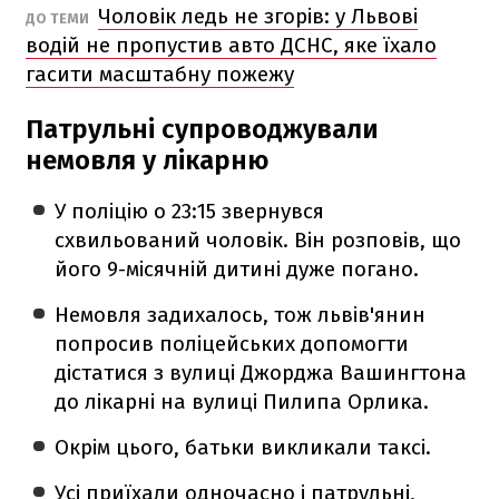
Чоловік ледь не згорів: у Львові
ДО ТЕМИ
водій не пропустив авто ДСНС, яке їхало
гасити масштабну пожежу
Патрульні супроводжували
немовля у лікарню
У поліцію о 23:15 звернувся
схвильований чоловік. Він розповів, що
його 9-місячній дитині дуже погано.
Немовля задихалось, тож львів'янин
попросив поліцейських допомогти
дістатися з вулиці Джорджа Вашингтона
до лікарні на вулиці Пилипа Орлика.
Окрім цього, батьки викликали таксі.
Усі приїхали одночасно і патрульні,