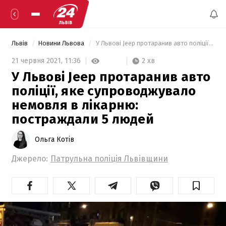
Львів
Новини Львова
 У Львові Jeep протаранив авто поліції, яке супроводжувало немовля в лікарню: постраждали 5 людей 
2 хв
21 червня 2021,
11:36
У Львові Jeep протаранив авто
поліції, яке супроводжувало
немовля в лікарню:
постраждали 5 людей
Ольга Котів
Джерело:
Патрульна поліція Львівщини