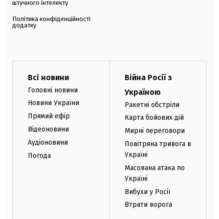
штучного інтелекту
Політика конфіденційності
додатку
Всі новини
Війна Росії з
Головні новини
Україною
Новини України
Ракетні обстріли
Прямий ефір
Карта бойових дій
Відеоновини
Мирні переговори
Аудіоновини
Повітряна тривога в
Україні
Погода
Масована атака по
Україні
Вибухи у Росії
Втрати ворога