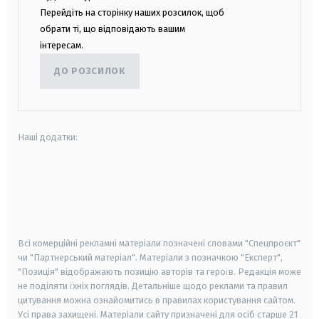
Перейдіть на сторінку наших розсилок, щоб
обрати ті, що відповідають вашим
інтересам.
ДО РОЗСИЛОК
Наші додатки:
android
apple
smart tv
samsung smart tv
Всі комерційні рекламні матеріали позначені словами "Спецпроєкт"
чи "Партнерський матеріал". Матеріали з позначкою "Експерт",
"Позиція" відображають позицію авторів та героїв. Редакція може
не поділяти їхніх поглядів. Детальніше щодо реклами та правил
цитування можна ознайомитись в правилах користування сайтом.
Усі права захищені.
Матеріали сайту призначені для осіб старше
21