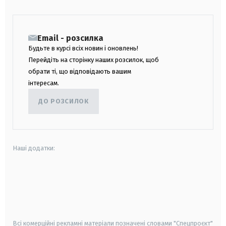
Email - розсилка
Будьте в курсі всіх новин і оновлень!
Перейдіть на сторінку наших розсилок, щоб
обрати ті, що відповідають вашим
інтересам.
ДО РОЗСИЛОК
Наші додатки:
android
apple
smart tv
samsung smart tv
Всі комерційні рекламні матеріали позначені словами "Спецпроєкт"