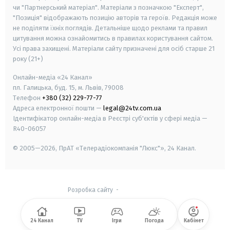
чи "Партнерський матеріал". Матеріали з позначкою "Експерт",
"Позиція" відображають позицію авторів та героїв. Редакція може
не поділяти їхніх поглядів. Детальніше щодо реклами та правил
цитування можна ознайомитись в правилах користування сайтом.
Усі права захищені.
Матеріали сайту призначені для осіб старше
21
року (21+)
Онлайн-медіа «24 Канал»
пл. Галицька, буд. 15, м. Львів, 79008
Телефон
+380 (32) 229-77-77
Адреса електронної пошти —
legal@24tv.com.ua
Ідентифікатор онлайн-медіа в Реєстрі суб'єктів у сфері медіа —
R40-06057
© 2005—2026,
ПрАТ «Телерадіокомпанія "Люкс"», 24 Канал.
Розробка сайту
-
24 Канал
TV
Ігри
Погода
Кабінет