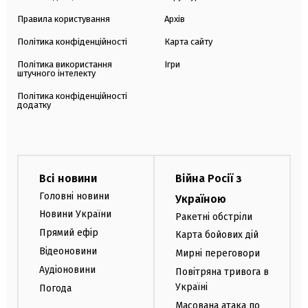
Правила користування
Архів
Політика конфіденційності
Карта сайту
Політика використання
Ігри
штучного інтелекту
Політика конфіденційності
додатку
Всі новини
Війна Росії з
Головні новини
Україною
Новини України
Ракетні обстріли
Прямий ефір
Карта бойових дій
Відеоновини
Мирні переговори
Аудіоновини
Повітряна тривога в
Україні
Погода
Масована атака по