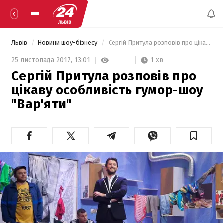
Львів
Новини шоу-бізнесу
 Сергій Притула розповів про цікаву особливість гумор-шоу "Вар'яти" 
1 хв
25 листопада 2017,
13:01
Сергій Притула розповів про
цікаву особливість гумор-шоу
"Вар'яти"