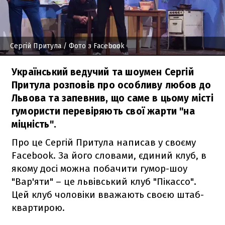
Сергій Притула
/ Фото з Facebook
Український ведучий та шоумен Сергій
Притула розповів про особливу любов до
Львова та запевнив, що саме в цьому місті
гумористи перевіряють свої жарти "на
міцність".
Про це Сергій Притула написав у своєму
Fаcebook. За його словами, єдиний клуб, в
якому досі можна побачити гумор-шоу
"Вар'яти" – це львівський клуб "Пікассо".
Цей клуб чоловіки вважають своєю штаб-
квартирою.