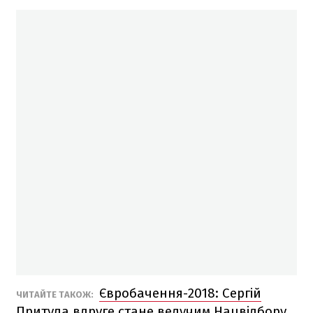
Євробачення-2018: Сергій
ЧИТАЙТЕ ТАКОЖ:
Притула вдруге стане ведучим Нацвідбору