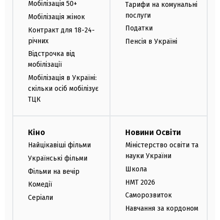
Мобілізація 50+
Тарифи на комунальні
послуги
Мобілізація жінок
Податки
Контракт для 18-24-
річних
Пенсія в Україні
Відстрочка від
мобілізації
Мобілізація в Україні:
скільки осіб мобілізує
ТЦК
Кіно
Новини Освіти
Найцікавіші фільми
Міністерство освіти та
науки України
Українські фільми
Школа
Фільми на вечір
НМТ 2026
Комедії
Саморозвиток
Серіали
Навчання за кордоном