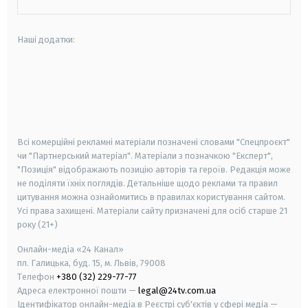
Наші додатки:
android
apple
smart tv
samsung smart tv
Всі комерційні рекламні матеріали позначені словами "Спецпроєкт"
чи "Партнерський матеріал". Матеріали з позначкою "Експерт",
"Позиція" відображають позицію авторів та героїв. Редакція може
не поділяти їхніх поглядів. Детальніше щодо реклами та правил
цитування можна ознайомитись в правилах користування сайтом.
Усі права захищені.
Матеріали сайту призначені для осіб старше
21
року (21+)
Онлайн-медіа «24 Канал»
пл. Галицька, буд. 15, м. Львів, 79008
Телефон
+380 (32) 229-77-77
Адреса електронної пошти —
legal@24tv.com.ua
Ідентифікатор онлайн-медіа в Реєстрі суб'єктів у сфері медіа —