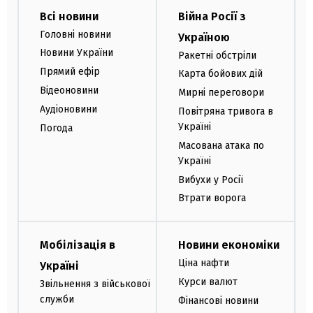
Всі новини
Війна Росії з
Головні новини
Україною
Новини України
Ракетні обстріли
Прямий ефір
Карта бойових дій
Відеоновини
Мирні переговори
Аудіоновини
Повітряна тривога в
Україні
Погода
Масована атака по
Україні
Вибухи у Росії
Втрати ворога
Мобілізація в
Новини економіки
Ціна нафти
Україні
Курси валют
Звільнення з військової
служби
Фінансові новини