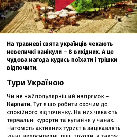
На травневі свята українців чекають
невеличкі канікули – 8 вихідних. А це
чудова нагода кудись поїхати і трішки
відпочити.
Тури Україною
Чи не найпопулярніший напрямок –
Карпати
. Тут є що робити охочим до
спокійного відпочинку. На них чекають
термальні курорти та купання у чанах.
Натомість активних туристів зацікавлять
кінні, велосипедні, піші походи, а також