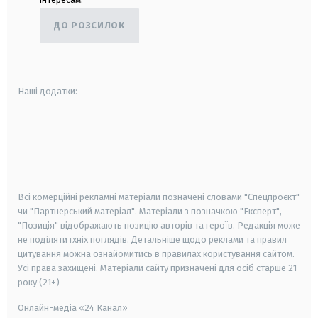
ДО РОЗСИЛОК
Наші додатки:
android
apple
smart tv
samsung smart tv
Всі комерційні рекламні матеріали позначені словами "Спецпроєкт"
чи "Партнерський матеріал". Матеріали з позначкою "Експерт",
"Позиція" відображають позицію авторів та героїв. Редакція може
не поділяти їхніх поглядів. Детальніше щодо реклами та правил
цитування можна ознайомитись в правилах користування сайтом.
Усі права захищені.
Матеріали сайту призначені для осіб старше
21
року (21+)
Онлайн-медіа «24 Канал»