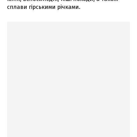
сплави гірськими річками.