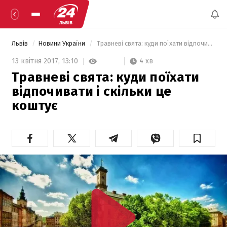
Львів
Новини України
 Травневі свята: куди поїхати відпочивати і скільки це коштує 
4 хв
13 квітня 2017,
13:10
Травневі свята: куди поїхати
відпочивати і скільки це
коштує