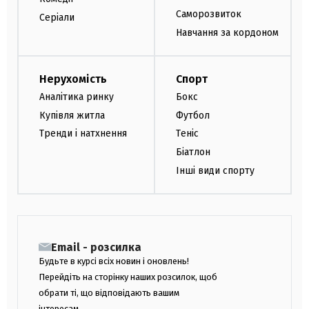
Саморозвиток
Серіали
Навчання за кордоном
Нерухомість
Спорт
Аналітика ринку
Бокс
Купівля житла
Футбол
Тренди і натхнення
Теніс
Біатлон
Інші види спорту
Email - розсилка
Будьте в курсі всіх новин і оновлень!
Перейдіть на сторінку наших розсилок, щоб
обрати ті, що відповідають вашим
інтересам.