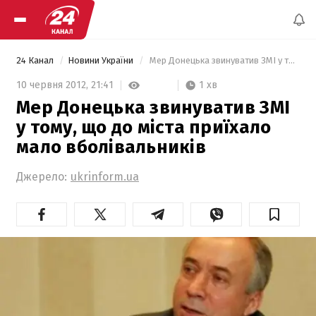
24 Канал
Новини України
 Мер Донецька звинуватив ЗМІ у тому, що до міста приїхало мало вболівальників 
1 хв
10 червня 2012,
21:41
Мер Донецька звинуватив ЗМІ
у тому, що до міста приїхало
мало вболівальників
Джерело:
ukrinform.ua