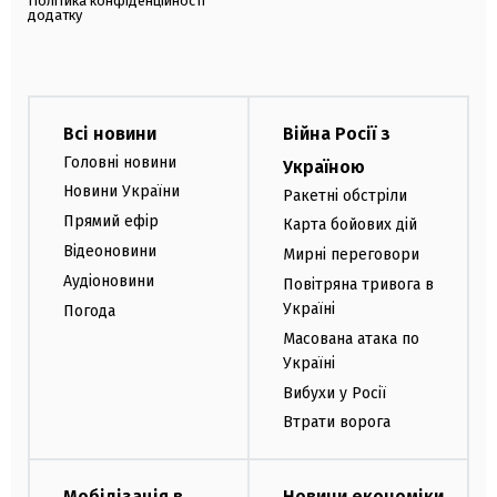
Політика конфіденційності
додатку
Всі новини
Війна Росії з
Головні новини
Україною
Новини України
Ракетні обстріли
Прямий ефір
Карта бойових дій
Відеоновини
Мирні переговори
Аудіоновини
Повітряна тривога в
Україні
Погода
Масована атака по
Україні
Вибухи у Росії
Втрати ворога
Мобілізація в
Новини економіки