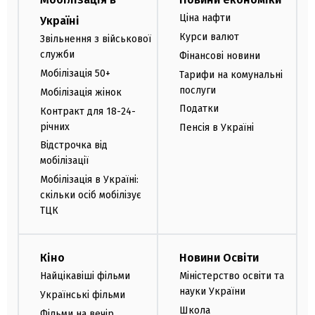
Ціна нафти
Україні
Курси валют
Звільнення з військової
служби
Фінансові новини
Мобілізація 50+
Тарифи на комунальні
послуги
Мобілізація жінок
Податки
Контракт для 18-24-
річних
Пенсія в Україні
Відстрочка від
мобілізації
Мобілізація в Україні:
скільки осіб мобілізує
ТЦК
Кіно
Новини Освіти
Найцікавіші фільми
Міністерство освіти та
науки України
Українські фільми
Школа
Фільми на вечір