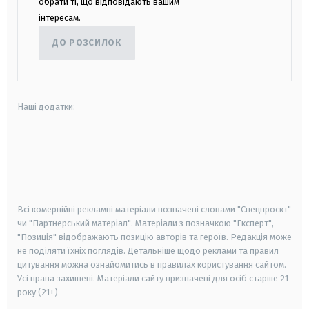
обрати ті, що відповідають вашим
інтересам.
ДО РОЗСИЛОК
Наші додатки:
android
apple
smart tv
samsung smart tv
Всі комерційні рекламні матеріали позначені словами "Спецпроєкт"
чи "Партнерський матеріал". Матеріали з позначкою "Експерт",
"Позиція" відображають позицію авторів та героїв. Редакція може
не поділяти їхніх поглядів. Детальніше щодо реклами та правил
цитування можна ознайомитись в правилах користування сайтом.
Усі права захищені.
Матеріали сайту призначені для осіб старше
21
року (21+)