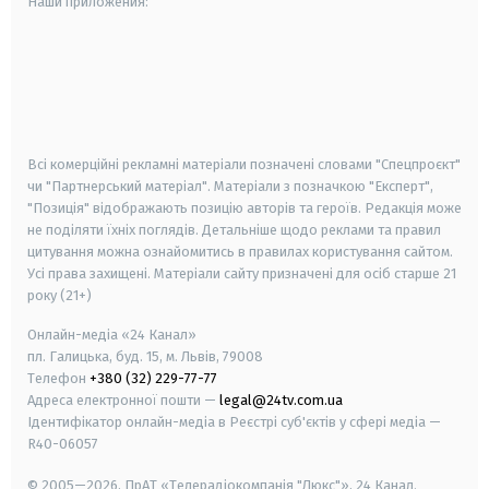
Наши приложения:
android
apple
smart tv
samsung smart tv
Всі комерційні рекламні матеріали позначені словами "Спецпроєкт"
чи "Партнерський матеріал". Матеріали з позначкою "Експерт",
"Позиція" відображають позицію авторів та героїв. Редакція може
не поділяти їхніх поглядів. Детальніше щодо реклами та правил
цитування можна ознайомитись в правилах користування сайтом.
Усі права захищені.
Матеріали сайту призначені для осіб старше
21
року (21+)
Онлайн-медіа «24 Канал»
пл. Галицька, буд. 15, м. Львів, 79008
Телефон
+380 (32) 229-77-77
Адреса електронної пошти —
legal@24tv.com.ua
Ідентифікатор онлайн-медіа в Реєстрі суб'єктів у сфері медіа —
R40-06057
© 2005—2026,
ПрАТ «Телерадіокомпанія "Люкс"», 24 Канал.