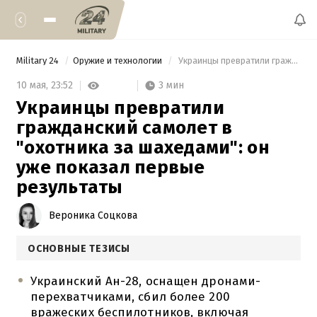
Military 24
Оружие и технологии
 Украинцы превратили гражданский самолет в "охотника за шахедами": он уже показал первые результаты 
3 мин
10 мая,
23:52
Украинцы превратили
гражданский самолет в
"охотника за шахедами": он
уже показал первые
результаты
Вероника Соцкова
ОСНОВНЫЕ ТЕЗИСЫ
Украинский Ан-28, оснащен дронами-
перехватчиками, сбил более 200
вражеских беспилотников, включая