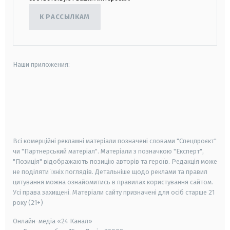
К РАССЫЛКАМ
Наши приложения:
android
apple
smart tv
samsung smart tv
Всі комерційні рекламні матеріали позначені словами "Спецпроєкт"
чи "Партнерський матеріал". Матеріали з позначкою "Експерт",
"Позиція" відображають позицію авторів та героїв. Редакція може
не поділяти їхніх поглядів. Детальніше щодо реклами та правил
цитування можна ознайомитись в правилах користування сайтом.
Усі права захищені.
Матеріали сайту призначені для осіб старше
21
року (21+)
Онлайн-медіа «24 Канал»