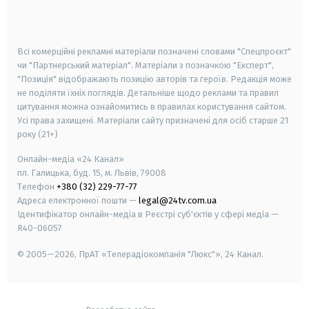
smart tv
samsung smart tv
Всі комерційні рекламні матеріали позначені словами "Спецпроєкт"
чи "Партнерський матеріал". Матеріали з позначкою "Експерт",
"Позиція" відображають позицію авторів та героїв. Редакція може
не поділяти їхніх поглядів. Детальніше щодо реклами та правил
цитування можна ознайомитись в правилах користування сайтом.
Усі права захищені.
Матеріали сайту призначені для осіб старше
21
року (21+)
Онлайн-медіа «24 Канал»
пл. Галицька, буд. 15, м. Львів, 79008
Телефон
+380 (32) 229-77-77
Адреса електронної пошти —
legal@24tv.com.ua
Ідентифікатор онлайн-медіа в Реєстрі суб'єктів у сфері медіа —
R40-06057
© 2005—2026,
ПрАТ «Телерадіокомпанія "Люкс"», 24 Канал.