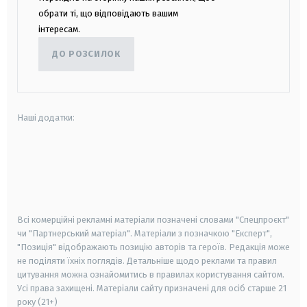
обрати ті, що відповідають вашим
інтересам.
ДО РОЗСИЛОК
Наші додатки:
android
apple
smart tv
samsung smart tv
Всі комерційні рекламні матеріали позначені словами "Спецпроєкт"
чи "Партнерський матеріал". Матеріали з позначкою "Експерт",
"Позиція" відображають позицію авторів та героїв. Редакція може
не поділяти їхніх поглядів. Детальніше щодо реклами та правил
цитування можна ознайомитись в правилах користування сайтом.
Усі права захищені.
Матеріали сайту призначені для осіб старше
21
року (21+)