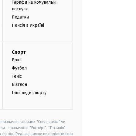
Тарифи на комунальні
послуги
Податки
и
Пенсія в Україні
Спорт
Бокс
Футбол
Теніс
Біатлон
Інші види спорту
и позначені словами "Спецпроєкт" чи
ли з позначкою "Експерт", "Позиція"
героїв. Редакція може не поділяти їхніх