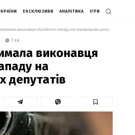
УКРАЇНИ
ЕКСКЛЮЗИВИ
АНАЛІТИКА
ІГРИ
 Міліція затримала виконавця збройного нападу на чернівецьких депутатів 
1 хв
римала виконавця
ападу на
х депутатів