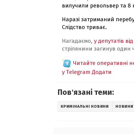
вилучили револьвер та 8 
Наразі затриманий переб
Слідство триває.
Нагадаємо,
у депутатів ві
стрілянини загинув один 
Читайте оперативні 
у Telegram
Додати
Повʼязані теми:
КРИМІНАЛЬНІ НОВИНИ
НОВИНИ 