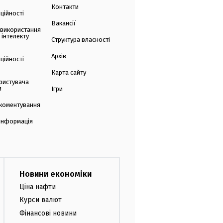
Контакти
ційності
Вакансії
 використання
 інтелекту
Структура власності
Архів
ційності
Карта сайту
ристувача
и
Ігри
коментування
 інформація
Новини економіки
Ціна нафти
Курси валют
Фінансові новини