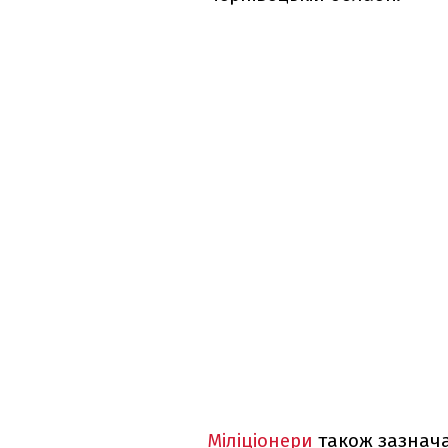
Міліціонери
також зазнача