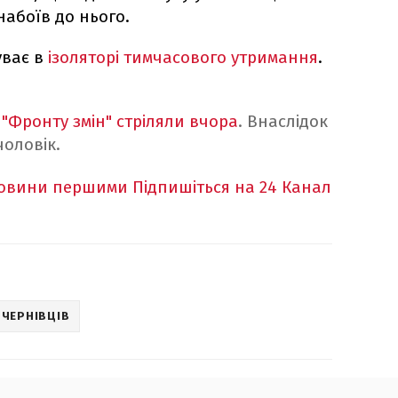
набоїв до нього.
уває в
ізоляторі тимчасового утримання
.
д "Фронту змін" стріляли вчора
. Внаслідок
чоловік.
новини першими
Підпишіться на 24 Канал
ЧЕРНІВЦІВ