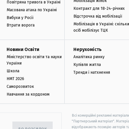
Мобілізація жінок
Повітряна тривога в Україні
Контракт для 18-24-річних
Масована атака по Україні
Відстрочка від мобілізації
Вибухи у Росії
Мобілізація в Україні: скільк
Втрати ворога
осіб мобілізує ТЦК
Новини Освіти
Нерухомість
Міністерство освіти та науки
Аналітика ринку
України
Купівля житла
Школа
Тренди і натхнення
НМТ 2026
Саморозвиток
Навчання за кордоном
Всі комерційні рекламні матеріал
"Партнерський матеріал". Матеріа
відображають позицію авторів та 
ДО РОЗСИЛОК