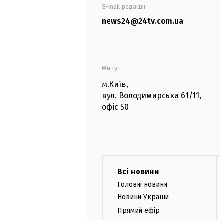
E-mail редакції
news24@24tv.com.ua
Ми тут:
м.Київ
,
вул. Володимирська
61/11,
офіс
50
Всі новини
Головні новини
Новини України
Прямий ефір