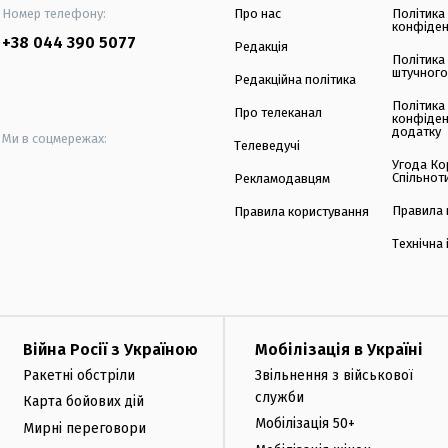
Номер телефону:
Про нас
Політика
конфіден
+38 044 390 5077
Редакція
Політика
штучного
Редакційна політика
Політика
Про телеканал
конфіден
додатку
Ми в соцмережах:
Телеведучі
Угода Ко
Спільнот
Рекламодавцям
Правила 
Правила користування
Технічна
Війна Росії з Україною
Мобілізація в Україні
Ракетні обстріли
Звільнення з військової
служби
Карта бойових дій
Мобілізація 50+
Мирні переговори