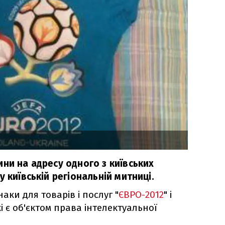
ни на адресу одного з київських
 київській регіональній митниці.
аки для товарів і послуг "
ЄВРО-2012
" і
і є об'єктом права інтелектуальної