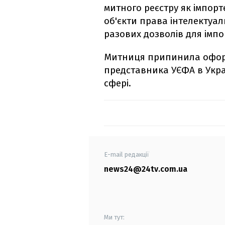
митного реєстру як імпорт
об'єкти права інтелектуаль
разових дозволів для імпор
Митниця припинила оформ
представника УЄФА в Укра
сфері.
E-mail редакції
news24@24tv.com.ua
Ми тут: