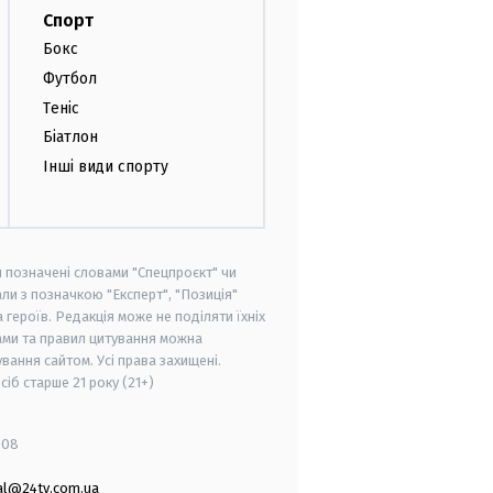
Спорт
Бокс
Футбол
Теніс
Біатлон
Інші види спорту
и позначені словами "Спецпроєкт" чи
ли з позначкою "Експерт", "Позиція"
героїв. Редакція може не поділяти їхніх
ами та правил цитування можна
вання сайтом. Усі права захищені.
осіб старше
21 року (21+)
008
al@24tv.com.ua