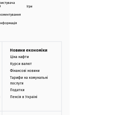
ристувача
и
Ігри
коментування
 інформація
Новини економіки
Ціна нафти
Курси валют
Фінансові новини
Тарифи на комунальні
послуги
Податки
и
Пенсія в Україні