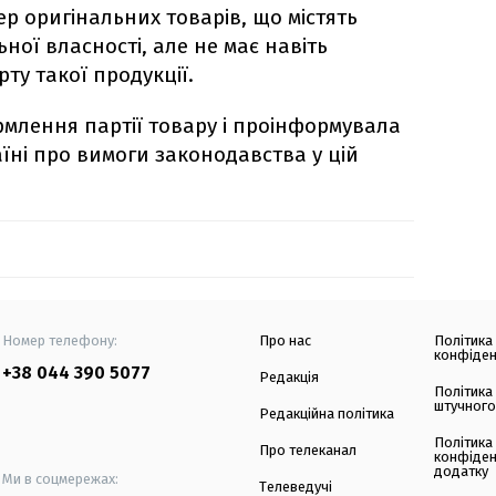
ер оригінальних товарів, що містять
ної власності, але не має навіть
ту такої продукції.
лення партії товару і проінформувала
їні про вимоги законодавства у цій
Номер телефону:
Про нас
Політика
конфіден
+38 044 390 5077
Редакція
Політика
штучного
Редакційна політика
Політика
Про телеканал
конфіден
додатку
Ми в соцмережах:
Телеведучі