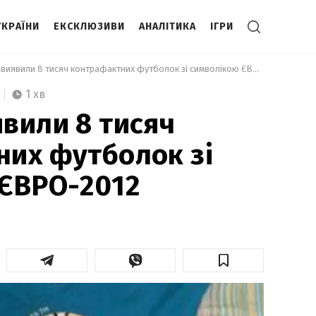
УКРАЇНИ
ЕКСКЛЮЗИВИ
АНАЛІТИКА
ІГРИ
 Митники виявили 8 тисяч контрафактних футболок зі символікою ЄВРО-2012 
1 хв
вили 8 тисяч
их футболок зі
 ЄВРО-2012