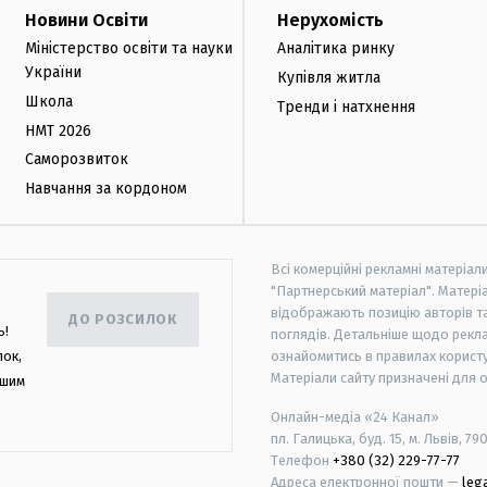
Новини Освіти
Нерухомість
Міністерство освіти та науки
Аналітика ринку
України
Купівля житла
Школа
Тренди і натхнення
НМТ 2026
Саморозвиток
Навчання за кордоном
Всі комерційні рекламні матеріал
"Партнерський матеріал". Матеріа
відображають позицію авторів та 
ДО РОЗСИЛОК
ь!
поглядів. Детальніше щодо рекл
лок,
ознайомитись в правилах користу
Матеріали сайту призначені для 
ашим
Онлайн-медіа «24 Канал»
пл. Галицька, буд. 15, м. Львів, 79
Телефон
+380 (32) 229-77-77
Адреса електронної пошти —
leg