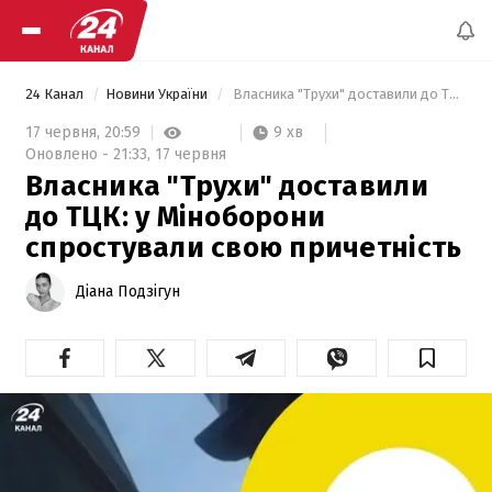
24 Канал
Новини України
 Власника "Трухи" доставили до ТЦК: у Міноборони спростували свою причетність 
9 хв
17 червня,
20:59
Оновлено -
21:33,
17 червня
Власника "Трухи" доставили
до ТЦК: у Міноборони
спростували свою причетність
Діана Подзігун