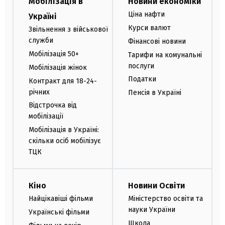
Мобілізація в
Новини економіки
Ціна нафти
Україні
Курси валют
Звільнення з військової
служби
Фінансові новини
Мобілізація 50+
Тарифи на комунальні
послуги
Мобілізація жінок
Податки
Контракт для 18-24-
річних
Пенсія в Україні
Відстрочка від
мобілізації
Мобілізація в Україні:
скільки осіб мобілізує
ТЦК
Кіно
Новини Освіти
Найцікавіші фільми
Міністерство освіти та
науки України
Українські фільми
Школа