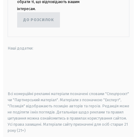
обрати ті, що відповідають вашим
інтересам.
ДО РОЗСИЛОК
Наші додатки:
android
apple
smart tv
samsung smart tv
Всі комерційні рекламні матеріали позначені словами "Спецпроєкт"
чи "Партнерський матеріал". Матеріали з позначкою "Експерт",
"Позиція" відображають позицію авторів та героїв. Редакція може
не поділяти їхніх поглядів. Детальніше щодо реклами та правил
цитування можна ознайомитись в правилах користування сайтом.
Усі права захищені.
Матеріали сайту призначені для осіб старше
21
року (21+)