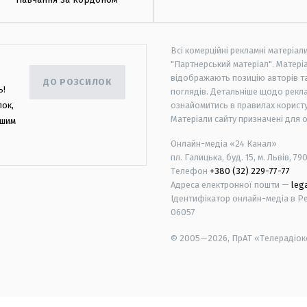
Всі комерційні рекламні матеріал
"Партнерський матеріал". Матеріа
відображають позицію авторів та 
ДО РОЗСИЛОК
ь!
поглядів. Детальніше щодо рекл
лок,
ознайомитись в правилах користу
Матеріали сайту призначені для 
ашим
Онлайн-медіа «24 Канал»
пл. Галицька, буд. 15, м. Львів, 79
Телефон
+380 (32) 229-77-77
Адреса електронної пошти —
leg
Ідентифікатор онлайн-медіа в Реє
06057
© 2005—2026,
ПрАТ «Телерадіоко
android
apple