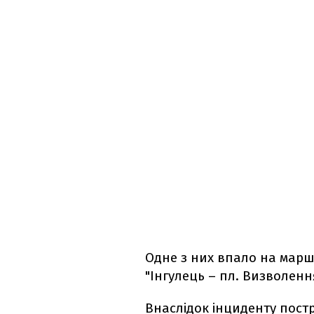
Одне з них впало на марш
"Інгулець – пл. Визволенн
Внаслідок інциденту постр