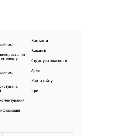
Контакти
ційності
Вакансії
 використання
 інтелекту
Структура власності
Архів
ційності
Карта сайту
ристувача
и
Ігри
коментування
 інформація