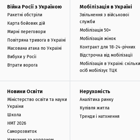
Війна Росії з Україною
Мобілізація в Україні
Ракетні обстріли
Звільнення з військової
служби
Карта бойових дій
Мобілізація 50+
Мирні переговори
Мобілізація жінок
Повітряна тривога в Україні
Контракт для 18-24-річних
Масована атака по Україні
Відстрочка від мобілізації
Вибухи у Росії
Мобілізація в Україні: скільк
Втрати ворога
осіб мобілізує ТЦК
Новини Освіти
Нерухомість
Міністерство освіти та науки
Аналітика ринку
України
Купівля житла
Школа
Тренди і натхнення
НМТ 2026
Саморозвиток
Навчання за кордоном