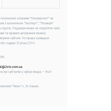
и позначені словами "Спецпроєкт" чи
ли з позначкою "Експерт", "Позиція"
героїв. Редакція може не поділяти їхніх
ами та правил цитування можна
вання сайтом. Усі права захищені.
осіб старше
21 року (21+)
008
al@24tv.com.ua
стрі суб'єктів у сфері медіа — R40-
мпанія "Люкс"», 24 Канал.
smart tv
samsung smart tv