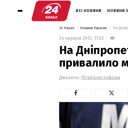
ВСІ НОВИНИ
НОВИНИ 
24 Канал
Новини України
 На Дніп
24 червня 2012,
11:02
На Дніпропе
привалило 
Джерело:
ЛігаБізнесІнформ