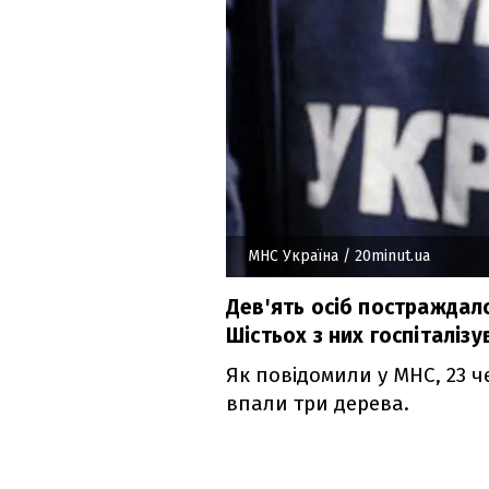
МНС Україна
/ 20minut.ua
Дев'ять осіб постраждало
Шістьох з них госпіталізу
Як повідомили у МНС, 23 ч
впали три дерева.