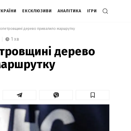
УКРАЇНИ
ЕКСКЛЮЗИВИ
АНАЛІТИКА
ІГРИ
ропетровщині дерево привалило маршрутку 
1 хв
тровщині дерево
маршрутку