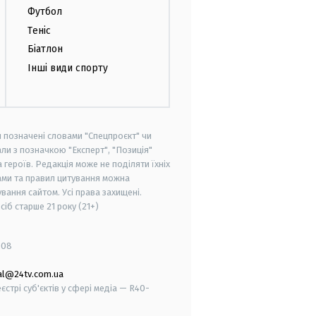
Футбол
Теніс
Біатлон
Інші види спорту
и позначені словами "Спецпроєкт" чи
ли з позначкою "Експерт", "Позиція"
героїв. Редакція може не поділяти їхніх
ами та правил цитування можна
вання сайтом. Усі права захищені.
осіб старше
21 року (21+)
008
al@24tv.com.ua
стрі суб'єктів у сфері медіа — R40-