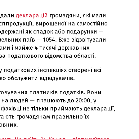
подали
декларацій
громадяни, які мали
сппродукції, вирощеної на самостійно
 одержані як спадок або подарунки —
емельних паїв — 1054. Вже відзвітували
ми і майже 4 тисячі державних
ва податкового відомства області.
у податкових інспекціях створені всі
о обслужити відвідувачів.
говування платників податків. Вони
 на людей — працюють до 20:00, у
ші фахівці не тільки приймають декларації,
гають громадянам правильно їх
овник.