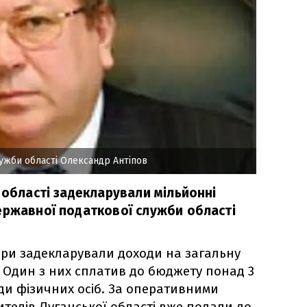
ужби області Олександр Антіпов
 області задекларували мільйонні
ержавної податкової служби області
ери задекларували доходи на загальну
. Один з них сплатив до бюджету понад 3
ди фізичних осіб. За оперативними
ителів Луганської області вже подали до