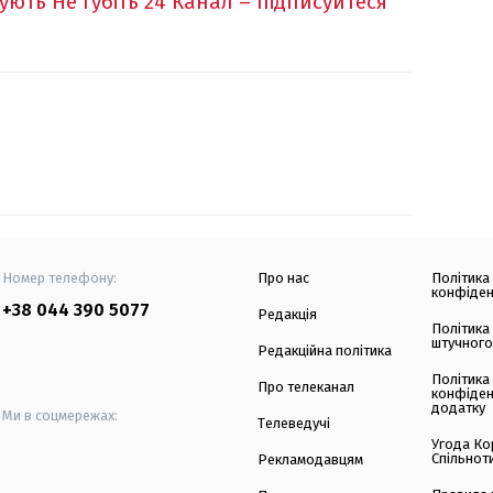
кують
Не губіть 24 Канал – підписуйтеся
Номер телефону:
Про нас
Політика
конфіден
+38 044 390 5077
Редакція
Політика
штучного
Редакційна політика
Політика
Про телеканал
конфіден
додатку
Ми в соцмережах:
Телеведучі
Угода Ко
Спільнот
Рекламодавцям