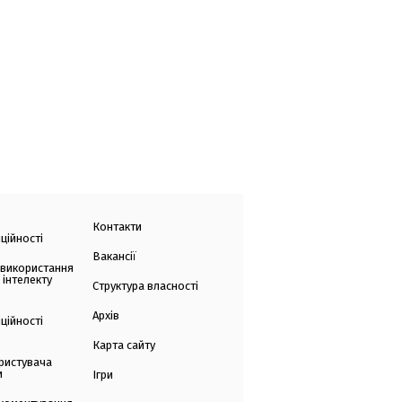
Контакти
ційності
Вакансії
 використання
 інтелекту
Структура власності
Архів
ційності
Карта сайту
ристувача
и
Ігри