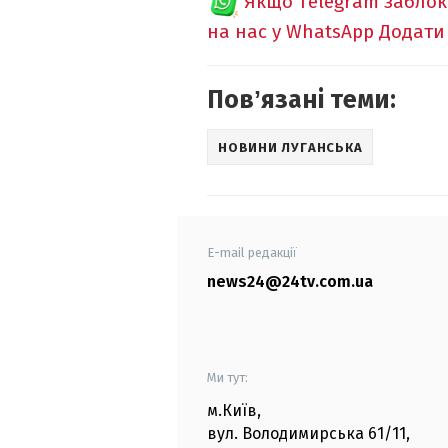
Якщо Telegram забло
на нас у WhatsApp
Додати
Повʼязані теми:
НОВИНИ ЛУГАНСЬКА
E-mail редакції
news24@24tv.com.ua
Ми тут:
м.Київ
,
вул. Володимирська
61/11,