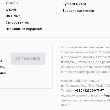
України
Купівля житла
Школа
Тренди і натхнення
НМТ 2026
Саморозвиток
Навчання за кордоном
Всі комерційні рекламні матеріал
"Партнерський матеріал". Матеріа
відображають позицію авторів та 
ДО РОЗСИЛОК
ь!
поглядів. Детальніше щодо рекл
лок,
ознайомитись в правилах користу
Матеріали сайту призначені для 
ашим
Онлайн-медіа «24 Канал»
пл. Галицька, буд. 15, м. Львів, 79
Телефон
+380 (32) 229-77-77
Адреса електронної пошти —
leg
Ідентифікатор онлайн-медіа в Реє
06057