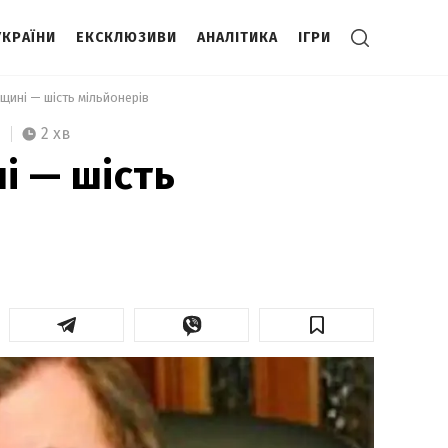
УКРАЇНИ
ЕКСКЛЮЗИВИ
АНАЛІТИКА
ІГРИ
щині — шість мільйонерів 
2 хв
і — шість