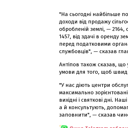
"На сьогодні найбільше 
доходи від продажу сільго
обробленій землі, — 2164,
1457, від здачі в оренду з
перед податковими органа
службовців", — сказав гла
Антіпов також сказав, що 
умови для того, щоб швидк
"У нас діють центри обслу
максимально зорієнтовані
вихідні і святкові дні. На
а й консультують, допома
заповнити", — сказав чин