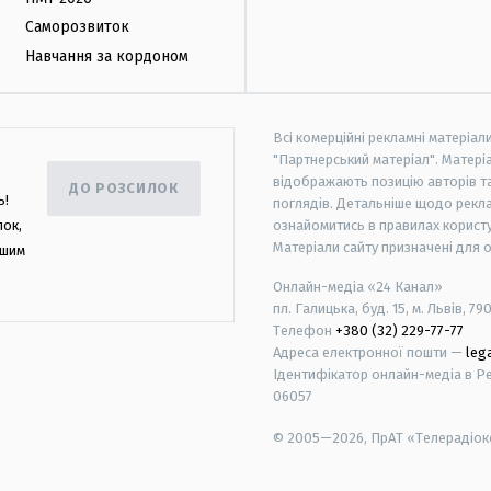
Саморозвиток
Навчання за кордоном
Всі комерційні рекламні матеріал
"Партнерський матеріал". Матеріа
відображають позицію авторів та 
ДО РОЗСИЛОК
ь!
поглядів. Детальніше щодо рекл
лок,
ознайомитись в правилах користу
Матеріали сайту призначені для 
ашим
Онлайн-медіа «24 Канал»
пл. Галицька, буд. 15, м. Львів, 79
Телефон
+380 (32) 229-77-77
Адреса електронної пошти —
leg
Ідентифікатор онлайн-медіа в Реє
06057
© 2005—2026,
ПрАТ «Телерадіоко