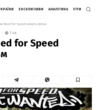
УКРАЇНИ
ЕКСКЛЮЗИВИ
АНАЛІТИКА
ІГРИ
ві Need for Speed знімуть фільм 
1 хв
ed for Speed
ьм