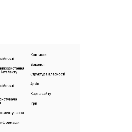
Контакти
ційності
Вакансії
 використання
 інтелекту
Структура власності
Архів
ційності
Карта сайту
ристувача
и
Ігри
коментування
 інформація