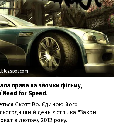
e.blogspot.com
ала права на зйомки фільму,
ї Need for Speed.
ться Скотт Во. Єдиною його
ьогоднішній день є стрічка "Закон
окат в лютому 2012 року.