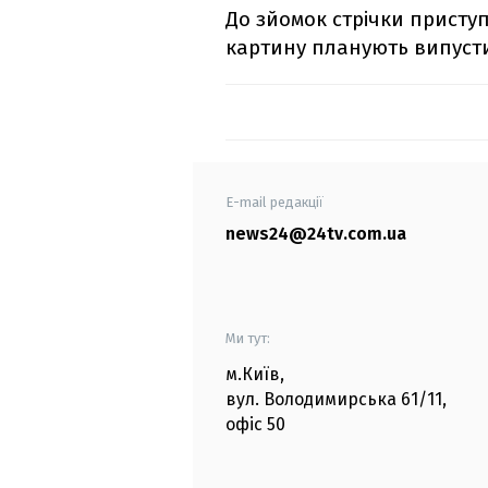
До зйомок стрічки приступ
картину планують випусти
E-mail редакції
news24@24tv.com.ua
Ми тут:
м.Київ
,
вул. Володимирська
61/11,
офіс
50