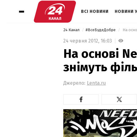
ВСІ НОВИНИ
НОВИНИ 
24 Канал
#ВсеБудеДобре
 На осно
24 червня 2012,
16:03
На основі Ne
знімуть філ
Джерело:
Lenta.ru