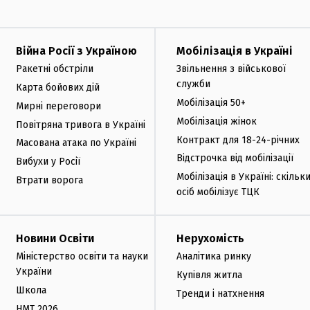
Війна Росії з Україною
Мобілізація в Україні
Ракетні обстріли
Звільнення з військової
служби
Карта бойових дій
Мобілізація 50+
Мирні переговори
Мобілізація жінок
Повітряна тривога в Україні
Контракт для 18-24-річних
Масована атака по Україні
Відстрочка від мобілізації
Вибухи у Росії
Мобілізація в Україні: скільк
Втрати ворога
осіб мобілізує ТЦК
Новини Освіти
Нерухомість
Міністерство освіти та науки
Аналітика ринку
України
Купівля житла
Школа
Тренди і натхнення
НМТ 2026