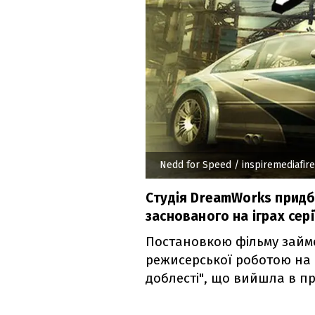
Nedd for Speed
/ inspiremediafir
Студія DreamWorks придб
заснованого на іграх сері
Постановкою фільму займе
режисерської роботою на с
доблесті", що вийшла в пр