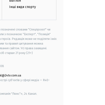
Біатлон
Інші види спорту
и позначені словами "Спецпроєкт" чи
ли з позначкою "Експерт", "Позиція"
героїв. Редакція може не поділяти їхніх
ами та правил цитування можна
вання сайтом. Усі права захищені.
осіб старше
21 року (21+)
008
al@24tv.com.ua
стрі суб'єктів у сфері медіа — R40-
мпанія "Люкс"», 24 Канал.