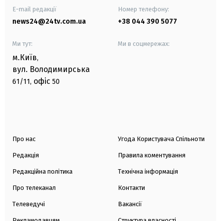
E-mail редакції
Номер телефону:
news24@24tv.com.ua
+38 044 390 5077
Ми тут:
Ми в соцмережах:
м.Київ
,
вул. Володимирська
офіс
61/11,
50
Про нас
Угода Користувача Спільноти
Редакція
Правила коментування
Редакційна політика
Технічна інформація
Про телеканал
Контакти
Телеведучі
Вакансії
Рекламодавцям
Структура власності