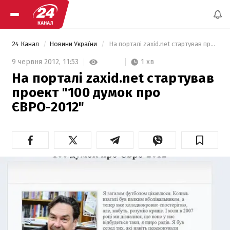
24 Канал
Новини України
 На порталі zaxid.net стартував проект "100 думок про ЄВРО-2012" 
1 хв
9 червня 2012,
11:53
На порталі zaxid.net стартував
проект "100 думок про
ЄВРО-2012"