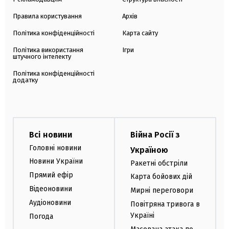
Правила користування
Архів
Політика конфіденційності
Карта сайту
Політика використання
Ігри
штучного інтелекту
Політика конфіденційності
додатку
Всі новини
Війна Росії з
Головні новини
Україною
Новини України
Ракетні обстріли
Прямий ефір
Карта бойових дій
Відеоновини
Мирні переговори
Аудіоновини
Повітряна тривога в
Україні
Погода