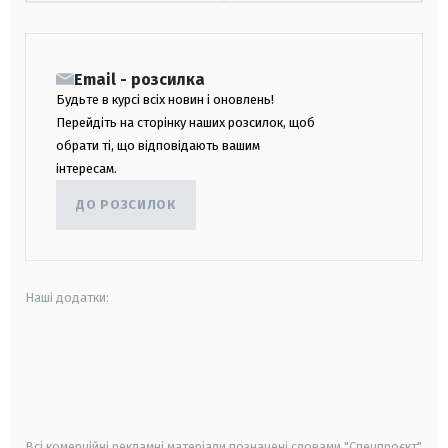
Email - розсилка
Будьте в курсі всіх новин і оновлень!
Перейдіть на сторінку наших розсилок, щоб
обрати ті, що відповідають вашим
інтересам.
ДО РОЗСИЛОК
Наші додатки:
android
apple
smart tv
samsung smart tv
Всі комерційні рекламні матеріали позначені словами "Спецпроєкт"