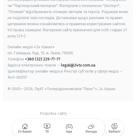
чи "Партнерський матеріал". Матеріали з позначкою "Експерт",
"Позиція" відображають позицію авторів та героїв. Редакція може
не поділяти їхніх поглядів. Детальніше щодо реклами та правил
цитування можна ознайомитись в правилах користування сайтом.
Усі права захищені.
Матеріали сайту призначені для осіб старше
21
року (21+)
Онлайн-медіа «24 Канал»
пл. Галицька, буд. 15, м. Львів, 79008
Телефон
+380 (32) 229-77-77
Адреса електронної пошти —
legal@24tv.com.ua
Ідентифікатор онлайн-медіа в Реєстрі суб'єктів у сфері медіа —
R40-06057
© 2005—2026,
ПрАТ «Телерадіокомпанія "Люкс"», 24 Канал.
Розробка сайту
-
24 Канал
TV
Ігри
Погода
Кабінет