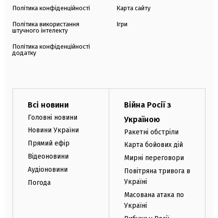
Політика конфіденційності
Карта сайту
Політика використання
Ігри
штучного інтелекту
Політика конфіденційності
додатку
Всі новини
Війна Росії з
Головні новини
Україною
Новини України
Ракетні обстріли
Прямий ефір
Карта бойових дій
Відеоновини
Мирні переговори
Аудіоновини
Повітряна тривога в
Україні
Погода
Масована атака по
Україні