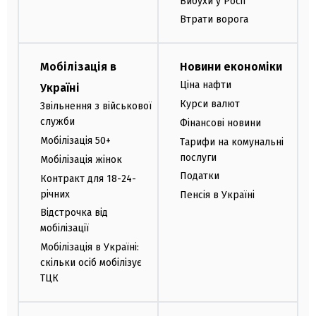
Вибухи у Росії
Втрати ворога
Мобілізація в
Новини економіки
Ціна нафти
Україні
Курси валют
Звільнення з військової
служби
Фінансові новини
Мобілізація 50+
Тарифи на комунальні
послуги
Мобілізація жінок
Податки
Контракт для 18-24-
річних
Пенсія в Україні
Відстрочка від
мобілізації
Мобілізація в Україні:
скільки осіб мобілізує
ТЦК