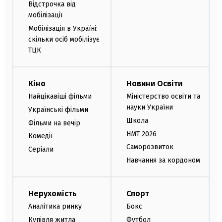
Відстрочка від
мобілізації
Мобілізація в Україні:
скільки осіб мобілізує
ТЦК
Кіно
Новини Освіти
Найцікавіші фільми
Міністерство освіти та
науки України
Українські фільми
Школа
Фільми на вечір
НМТ 2026
Комедії
Саморозвиток
Серіали
Навчання за кордоном
Нерухомість
Спорт
Аналітика ринку
Бокс
Купівля житла
Футбол