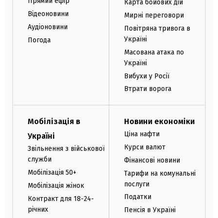
Прямий ефір
Карта бойових дій
Відеоновини
Мирні переговори
Аудіоновини
Повітряна тривога в
Україні
Погода
Масована атака по
Україні
Вибухи у Росії
Втрати ворога
Мобілізація в
Новини економіки
Ціна нафти
Україні
Курси валют
Звільнення з військової
служби
Фінансові новини
Мобілізація 50+
Тарифи на комунальні
послуги
Мобілізація жінок
Податки
Контракт для 18-24-
річних
Пенсія в Україні