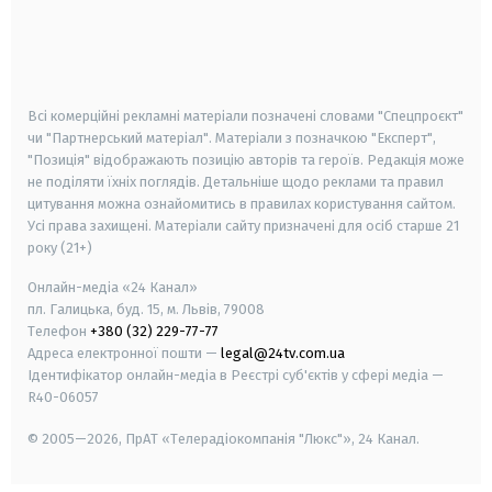
android
apple
smart tv
samsung smart tv
Всі комерційні рекламні матеріали позначені словами "Спецпроєкт"
чи "Партнерський матеріал". Матеріали з позначкою "Експерт",
"Позиція" відображають позицію авторів та героїв. Редакція може
не поділяти їхніх поглядів. Детальніше щодо реклами та правил
цитування можна ознайомитись в правилах користування сайтом.
Усі права захищені.
Матеріали сайту призначені для осіб старше
21
року (21+)
Онлайн-медіа «24 Канал»
пл. Галицька, буд. 15, м. Львів, 79008
Телефон
+380 (32) 229-77-77
Адреса електронної пошти —
legal@24tv.com.ua
Ідентифікатор онлайн-медіа в Реєстрі суб'єктів у сфері медіа —
R40-06057
© 2005—2026,
ПрАТ «Телерадіокомпанія "Люкс"», 24 Канал.