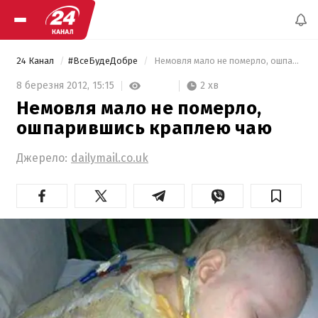
24 Канал
#ВсеБудеДобре
 Немовля мало не померло, ошпарившись краплею чаю 
2 хв
8 березня 2012,
15:15
Немовля мало не померло,
ошпарившись краплею чаю
Джерело:
dailymail.co.uk