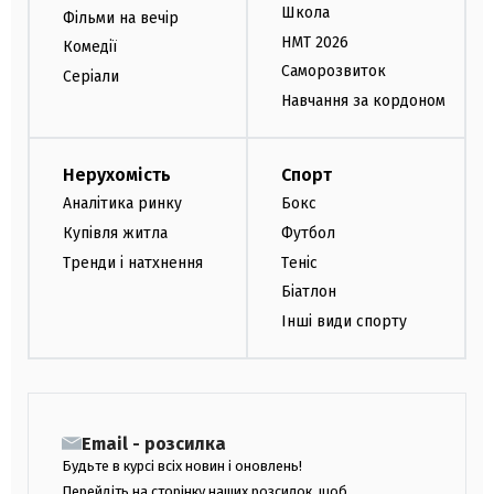
Школа
Фільми на вечір
НМТ 2026
Комедії
Саморозвиток
Серіали
Навчання за кордоном
Нерухомість
Спорт
Аналітика ринку
Бокс
Купівля житла
Футбол
Тренди і натхнення
Теніс
Біатлон
Інші види спорту
Email - розсилка
Будьте в курсі всіх новин і оновлень!
Перейдіть на сторінку наших розсилок, щоб