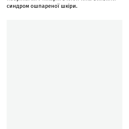
синдром ошпареної шкіри.