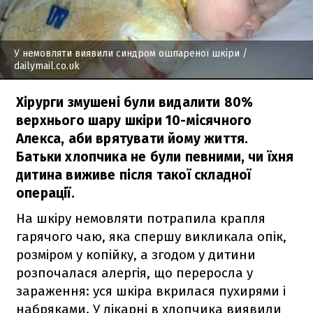
У немовляти виявили синдром ошпареної шкіри
/
dailymail.co.uk
Хірурги змушені були видалити 80%
верхнього шару шкіри 10-місячного
Алекса, аби врятувати йому життя.
Батьки хлопчика не були певними, чи їхня
дитина виживе після такої складної
операції.
На шкіру немовляти потрапила крапля
гарячого чаю, яка спершу викликала опік,
розміром у копійку, а згодом у дитини
розпочалася алергія, що переросла у
зараження: уся шкіра вкрилася пухирями і
набряками. У лікарні в хлопчика виявили