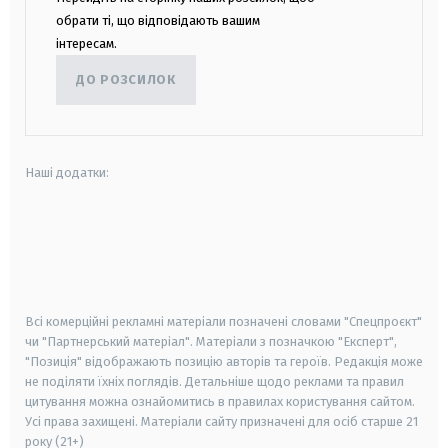
обрати ті, що відповідають вашим
інтересам.
ДО РОЗСИЛОК
Наші додатки:
android
apple
smart tv
samsung smart tv
Всі комерційні рекламні матеріали позначені словами "Спецпроєкт"
чи "Партнерський матеріал". Матеріали з позначкою "Експерт",
"Позиція" відображають позицію авторів та героїв. Редакція може
не поділяти їхніх поглядів. Детальніше щодо реклами та правил
цитування можна ознайомитись в правилах користування сайтом.
Усі права захищені.
Матеріали сайту призначені для осіб старше
21
року (21+)