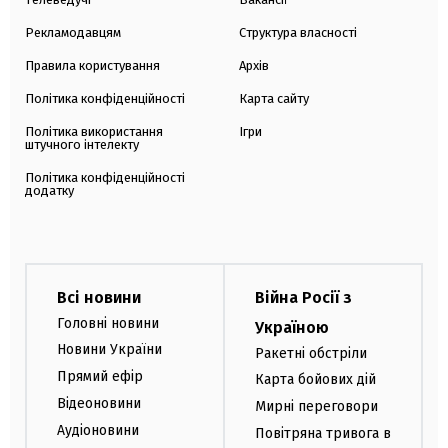
Рекламодавцям
Структура власності
Правила користування
Архів
Політика конфіденційності
Карта сайту
Політика використання
Ігри
штучного інтелекту
Політика конфіденційності
додатку
Всі новини
Війна Росії з
Головні новини
Україною
Новини України
Ракетні обстріли
Прямий ефір
Карта бойових дій
Відеоновини
Мирні переговори
Аудіоновини
Повітряна тривога в