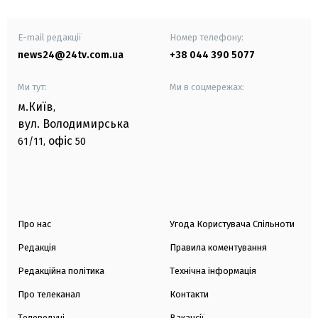
E-mail редакції
Номер телефону:
news24@24tv.com.ua
+38 044 390 5077
Ми тут:
Ми в соцмережах:
м.Київ
,
вул. Володимирська
офіс
61/11,
50
Про нас
Угода Користувача Спільноти
Редакція
Правила коментування
Редакційна політика
Технічна інформація
Про телеканал
Контакти
Телеведучі
Вакансії