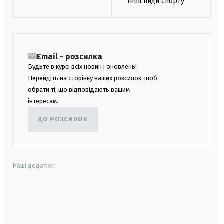
Інші види спорту
Email - розсилка
Будьте в курсі всіх новин і оновлень!
Перейдіть на сторінку наших розсилок, щоб
обрати ті, що відповідають вашим
інтересам.
ДО РОЗСИЛОК
Наші додатки:
android
apple