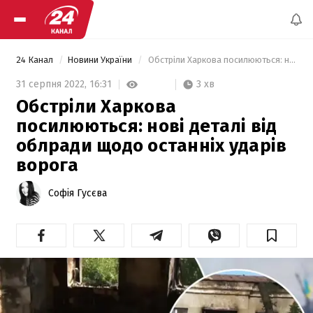
24 Канал
Новини України
 Обстріли Харкова посилюються: нові деталі від облради щодо останніх ударів ворога 
3 хв
31 серпня 2022,
16:31
Обстріли Харкова
посилюються: нові деталі від
облради щодо останніх ударів
ворога
Софія Гусєва