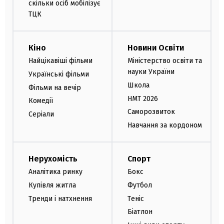
скільки осіб мобілізує
ТЦК
Кіно
Новини Освіти
Найцікавіші фільми
Міністерство освіти та
науки України
Українські фільми
Школа
Фільми на вечір
НМТ 2026
Комедії
Саморозвиток
Серіали
Навчання за кордоном
Нерухомість
Спорт
Аналітика ринку
Бокс
Купівля житла
Футбол
Тренди і натхнення
Теніс
Біатлон