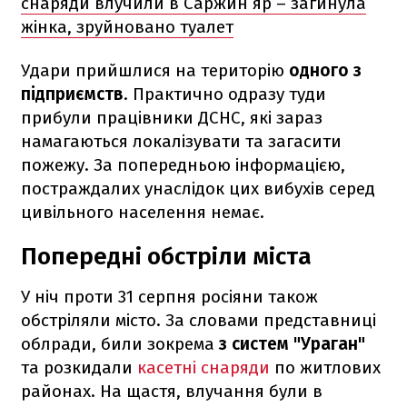
снаряди влучили в Саржин яр – загинула
жінка, зруйновано туалет
Удари прийшлися на територію
одного з
підприємств
. Практично одразу туди
прибули працівники ДСНС, які зараз
намагаються локалізувати та загасити
пожежу. За попередньою інформацією,
постраждалих унаслідок цих вибухів серед
цивільного населення немає.
Попередні обстріли міста
У ніч проти 31 серпня росіяни також
обстріляли місто. За словами представниці
облради, били зокрема
з систем "Ураган"
та розкидали
касетні снаряди
по житлових
районах. На щастя, влучання були в