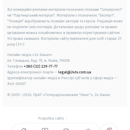
smart tv
samsung smart tv
Всі комерційні рекламні матеріали позначені словами "Спецпроєкт"
чи "Партнерський матеріал". Матеріали з позначкою "Експерт",
"Позиція" відображають позицію авторів та героїв. Редакція може
не поділяти їхніх поглядів. Детальніше щодо реклами та правил
цитування можна ознайомитись в правилах користування сайтом.
Усі права захищені.
Матеріали сайту призначені для осіб старше
21
року (21+)
Онлайн-медіа «24 Канал»
пл. Галицька, буд. 15, м. Львів, 79008
Телефон
+380 (32) 229-77-77
Адреса електронної пошти —
legal@24tv.com.ua
Ідентифікатор онлайн-медіа в Реєстрі суб'єктів у сфері медіа —
R40-06057
© 2005—2026,
ПрАТ «Телерадіокомпанія "Люкс"», 24 Канал.
Розробка сайту
-