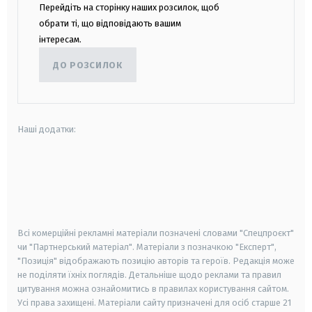
Перейдіть на сторінку наших розсилок, щоб
обрати ті, що відповідають вашим
інтересам.
ДО РОЗСИЛОК
Наші додатки:
android
apple
smart tv
samsung smart tv
Всі комерційні рекламні матеріали позначені словами "Спецпроєкт"
чи "Партнерський матеріал". Матеріали з позначкою "Експерт",
"Позиція" відображають позицію авторів та героїв. Редакція може
не поділяти їхніх поглядів. Детальніше щодо реклами та правил
цитування можна ознайомитись в правилах користування сайтом.
Усі права захищені.
Матеріали сайту призначені для осіб старше
21