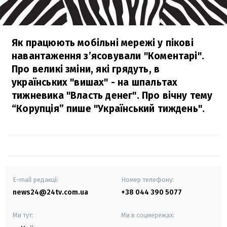
Як працюють мобільні мережі у пікові
навантаження з’ясовували "Коментарi".
Про великі зміни, які грядуть, в
українських "вишах" - на шпальтах
тижневика "Власть денег". Про вічну тему
“Корупція” пише "Український тиждень".
E-mail редакції
Номер телефону:
news24@24tv.com.ua
+38 044 390 5077
Ми тут:
Ми в соцмережах: