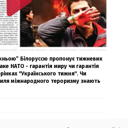
вжньою” Білоруссю пропонує тижневик
аке НАТО - гарантія миру чи гарантія
орінках "Українського тижня". Чи
виля міжнародного тероризму знають