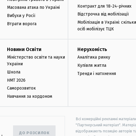
Контракт для 18-24-річних
Масована атака по Україні
Відстрочка від мобілізації
Вибухи у Росії
Мобілізація в Україні: скільк
Втрати ворога
осіб мобілізує ТЦК
Новини Освіти
Нерухомість
Міністерство освіти та науки
Аналітика ринку
України
Купівля житла
Школа
Тренди і натхнення
НМТ 2026
Саморозвиток
Навчання за кордоном
Всі комерційні рекламні матеріал
"Партнерський матеріал". Матеріа
відображають позицію авторів та 
ДО РОЗСИЛОК