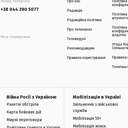
Номер телефону:
Про нас
Політика
конфіден
+38 044 390 5077
Редакція
Політика
штучного
Редакційна політика
Політика
Про телеканал
конфіден
додатку
Ми в соцмережах:
Телеведучі
Угода Ко
Спільнот
Рекламодавцям
Правила 
Правила користування
Технічна
Війна Росії з Україною
Мобілізація в Україні
Ракетні обстріли
Звільнення з військової
служби
Карта бойових дій
Мобілізація 50+
Мирні переговори
Мобілізація жінок
Повітряна тривога в Україні