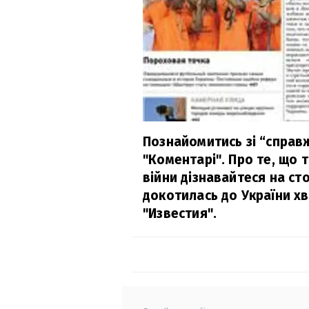
Познайомитись зі “спра
"Коментарі". Про те, що т
війни дізнавайтеся на ст
докотилась до України х
"Известия".