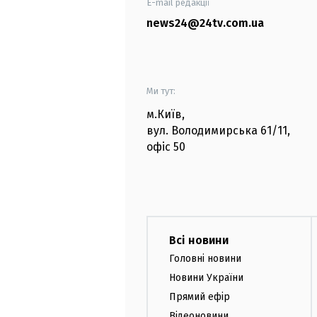
E-mail редакції
news24@24tv.com.ua
Ми тут:
м.Київ
,
вул. Володимирська
61/11,
офіс
50
Всі новини
Головні новини
Новини України
Прямий ефір
Відеоновини