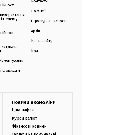
Контакти
ційності
Вакансії
 використання
 інтелекту
Структура власності
Архів
ційності
Карта сайту
ристувача
и
Ігри
коментування
 інформація
Новини економіки
Ціна нафти
Курси валют
Фінансові новини
Тарифи на комунальні