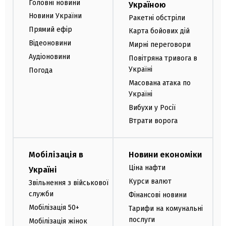
Головні новини
Україною
Новини України
Ракетні обстріли
Прямий ефір
Карта бойових дій
Відеоновини
Мирні переговори
Аудіоновини
Повітряна тривога в
Україні
Погода
Масована атака по
Україні
Вибухи у Росії
Втрати ворога
Мобілізація в
Новини економіки
Ціна нафти
Україні
Курси валют
Звільнення з військової
служби
Фінансові новини
Мобілізація 50+
Тарифи на комунальні
послуги
Мобілізація жінок