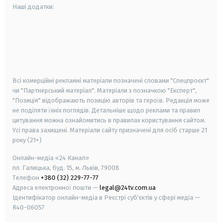
Наші додатки:
android
apple
smart tv
samsung smart tv
Всі комерційні рекламні матеріали позначені словами "Спецпроєкт"
чи "Партнерський матеріал". Матеріали з позначкою "Експерт",
"Позиція" відображають позицію авторів та героїв. Редакція може
не поділяти їхніх поглядів. Детальніше щодо реклами та правил
цитування можна ознайомитись в правилах користування сайтом.
Усі права захищені.
Матеріали сайту призначені для осіб старше
21
року (21+)
Онлайн-медіа «24 Канал»
пл. Галицька, буд. 15, м. Львів, 79008
Телефон
+380 (32) 229-77-77
Адреса електронної пошти —
legal@24tv.com.ua
Ідентифікатор онлайн-медіа в Реєстрі суб'єктів у сфері медіа —
R40-06057