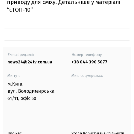
приводу для сміху. Детальніше у матеріалі
“сТОП-10”
E-mail редакції
Номер телефону:
news24@24tv.com.ua
+38 044 390 5077
Ми тут:
Ми в соцмережах:
м.Київ
,
вул. Володимирська
офіс
61/11,
50
Про нас
Угода Користувача Спільноти