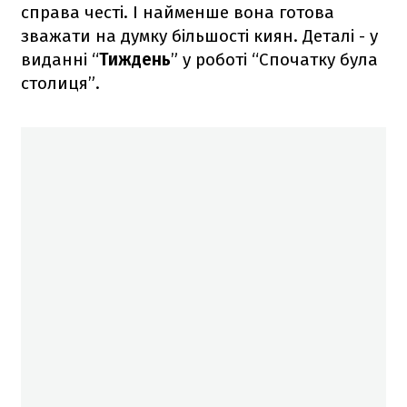
справа честі. І найменше вона готова
зважати на думку більшості киян. Деталі - у
виданні “
Тиждень
” у роботі “Спочатку була
столиця”.