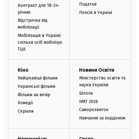
Податки
Контракт для 18-24-
річних
Пенсія в Україні
Відстрочка від
мобілізації
Мобілізація в Україні:
скільки осіб мобілізує
ТЦК
Кіно
Новини Освіти
Найцікавіші фільми
Міністерство освіти та
науки України
Українські фільми
Школа
Фільми на вечір
НМТ 2026
Комедії
Саморозвиток
Серіали
Навчання за кордоном
Нерухомість
Спорт