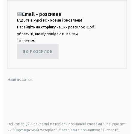
Email - розсилка
Будьте в курсі всіх новин і оновлень!
Перейдіть на сторінку наших розсилок, щоб
обрати ті, що відповідають вашим
інтересам.
ДО РОЗСИЛОК
Наші додатки:
android
apple
smart tv
samsung smart tv
Всі комерційні рекламні матеріали позначені словами "Спецпроєкт"
чи "Партнерський матеріал". Матеріали з позначкою "Експерт",