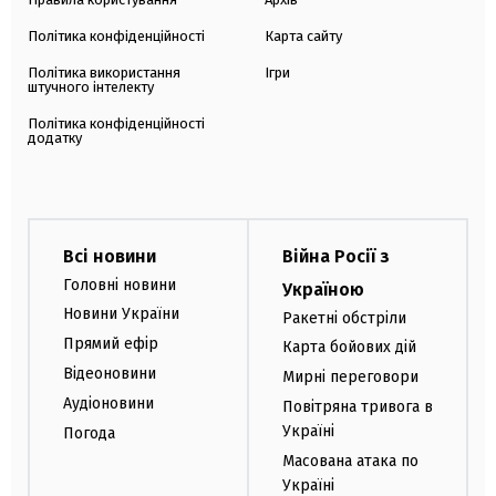
Політика конфіденційності
Карта сайту
Політика використання
Ігри
штучного інтелекту
Політика конфіденційності
додатку
Всі новини
Війна Росії з
Головні новини
Україною
Новини України
Ракетні обстріли
Прямий ефір
Карта бойових дій
Відеоновини
Мирні переговори
Аудіоновини
Повітряна тривога в
Україні
Погода
Масована атака по
Україні