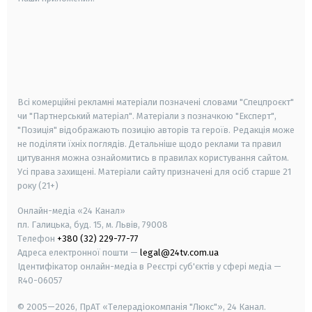
android
apple
smart tv
samsung smart tv
Всі комерційні рекламні матеріали позначені словами "Спецпроєкт"
чи "Партнерський матеріал". Матеріали з позначкою "Експерт",
"Позиція" відображають позицію авторів та героїв. Редакція може
не поділяти їхніх поглядів. Детальніше щодо реклами та правил
цитування можна ознайомитись в правилах користування сайтом.
Усі права захищені.
Матеріали сайту призначені для осіб старше
21
року (21+)
Онлайн-медіа «24 Канал»
пл. Галицька, буд. 15, м. Львів, 79008
Телефон
+380 (32) 229-77-77
Адреса електронної пошти —
legal@24tv.com.ua
Ідентифікатор онлайн-медіа в Реєстрі суб'єктів у сфері медіа —
R40-06057
© 2005—2026,
ПрАТ «Телерадіокомпанія "Люкс"», 24 Канал.