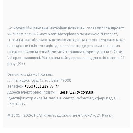
android
apple
smart tv
samsung smart tv
Всі комерційні рекламні матеріали позначені словами "Спецпроєкт"
чи "Партнерський матеріал". Матеріали з позначкою "Експерт",
"Позиція" відображають позицію авторів та героїв. Редакція може
не поділяти їхніх поглядів. Детальніше щодо реклами та правил
цитування можна ознайомитись в правилах користування сайтом.
Усі права захищені.
Матеріали сайту призначені для осіб старше
21
року (21+)
Онлайн-медіа «24 Канал»
пл. Галицька, буд. 15, м. Львів, 79008
Телефон
+380 (32) 229-77-77
Адреса електронної пошти —
legal@24tv.com.ua
Ідентифікатор онлайн-медіа в Реєстрі суб'єктів у сфері медіа —
R40-06057
© 2005—2026,
ПрАТ «Телерадіокомпанія "Люкс"», 24 Канал.