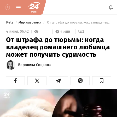
Pets
Мир животных
 От штрафа до тюрьмы: когда владелец домашнего любимца может получить судимость 
4 мин
4 июня,
06:42
2
От штрафа до тюрьмы: когда
владелец домашнего любимца
может получить судимость
Вероника Соцкова