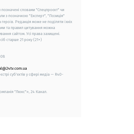
и позначені словами "Спецпроєкт" чи
ли з позначкою "Експерт", "Позиція"
героїв. Редакція може не поділяти їхніх
ами та правил цитування можна
вання сайтом. Усі права захищені.
осіб старше
21 року (21+)
008
al@24tv.com.ua
стрі суб'єктів у сфері медіа — R40-
мпанія "Люкс"», 24 Канал.
smart tv
samsung smart tv