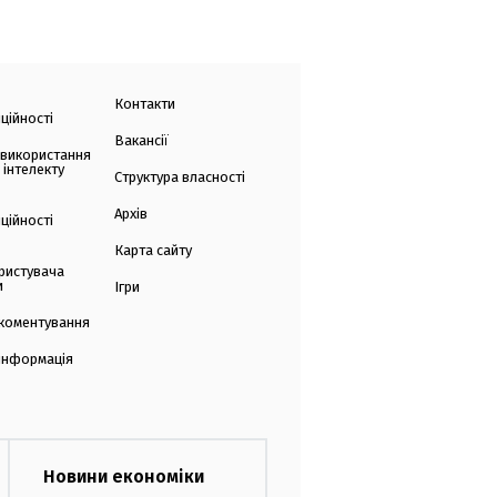
Контакти
ційності
Вакансії
 використання
 інтелекту
Структура власності
Архів
ційності
Карта сайту
ристувача
и
Ігри
коментування
 інформація
Новини економіки