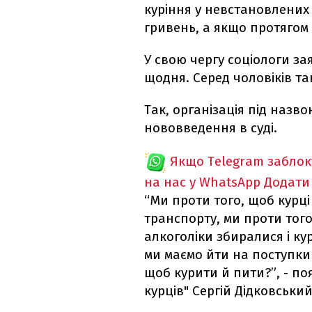
куріння у невстановлених 
гривень, а якщо протягом 
У свою чергу соціологи за
щодня. Серед чоловіків т
Так, організація під назв
нововведення в суді.
Якщо Telegram забло
на нас у WhatsApp
Додати
“Ми проти того, щоб курц
транспорту, ми проти того
алкоголіки збиралися і к
ми маємо йти на поступки 
щоб курити й пити?”, - по
курців" Сергій Дідковський