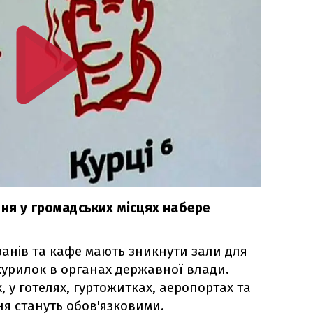
ння у громадських місцях набере
оранів та кафе мають зникнути зали для
 курилок в органах державної влади.
 у готелях, гуртожитках, аеропортах та
ння стануть обов'язковими.