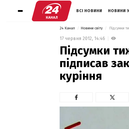
ВСІ НОВИНИ
НОВИНИ 
24 Канал
Новини світу
 Підсумки т
17 червня 2012,
14:46
Підсумки ти
підписав за
куріння