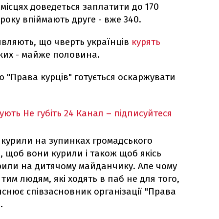
місцях доведеться заплатити до 170
року впіймають друге - вже 340.
являють, що чверть українців
курять
аких - майже половина.
ою "Права курців" готується оскаржувати
кують
Не губіть 24 Канал – підписуйтеся
і курили на зупинках громадського
, щоб вони курили і також щоб якісь
урили на дитячому майданчику. Але чому
тим людям, які ходять в паб не для того,
яснює співзасновник організації "Права
.