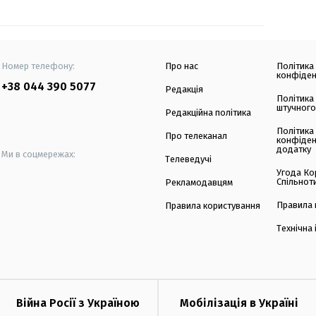
Номер телефону:
Про нас
Політика
конфіден
+38 044 390 5077
Редакція
Політика
штучного
Редакційна політика
Політика
Про телеканал
конфіден
додатку
Ми в соцмережах:
Телеведучі
Угода Ко
Спільнот
Рекламодавцям
Правила 
Правила користування
Технічна
Війна Росії з Україною
Мобілізація в Україні