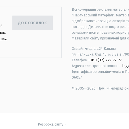
Всі комерційні рекламні матеріал
"Партнерський матеріал". Матеріа
відображають позицію авторів та 
ДО РОЗСИЛОК
ь!
поглядів. Детальніше щодо рекл
лок,
ознайомитись в правилах користу
Матеріали сайту призначені для 
ашим
Онлайн-медіа «24 Канал»
пл. Галицька, буд. 15, м. Львів, 79
Телефон
+380 (32) 229-77-77
Адреса електронної пошти —
leg
Ідентифікатор онлайн-медіа в Реє
06057
© 2005—2026,
ПрАТ «Телерадіоко
android
apple
Розробка сайту
-