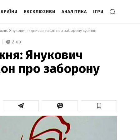
УКРАЇНИ
ЕКСКЛЮЗИВИ
АНАЛІТИКА
ІГРИ
ижня: Янукович підписав закон про заборону куріння 
2 хв
жня: Янукович
кон про заборону