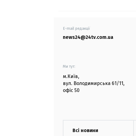
E-mail редакції
news24@24tv.com.ua
Ми тут:
м.Київ
,
вул. Володимирська
61/11,
офіс
50
Всі новини