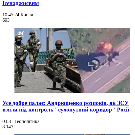
Ісенаджиєвим
10:45
24 Канал
693
Усе добре палає: Андрющенко розповів, як ЗСУ
взяли під контроль "сухопутний коридор" Росії
03:31
Геополітика
8 147