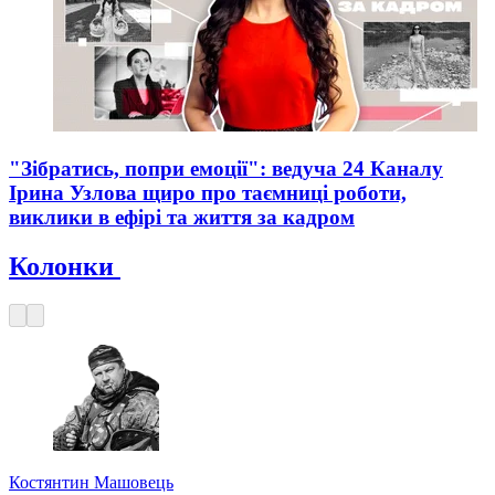
"Зібратись, попри емоції": ведуча 24 Каналу
Ірина Узлова щиро про таємниці роботи,
виклики в ефірі та життя за кадром
Колонки
Костянтин Машовець