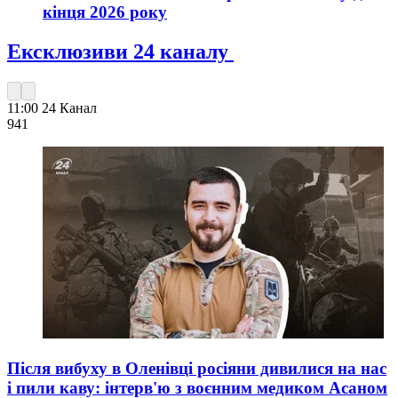
кінця 2026 року
Ексклюзиви 24 каналу
11:00
24 Канал
941
Після вибуху в Оленівці росіяни дивилися на нас
і пили каву: інтерв'ю з воєнним медиком Асаном