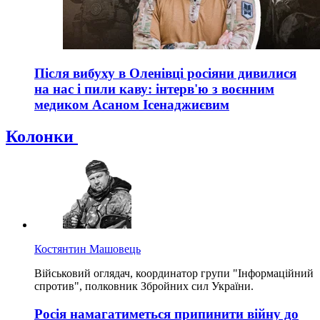
Після вибуху в Оленівці росіяни дивилися
на нас і пили каву: інтерв'ю з воєнним
медиком Асаном Ісенаджиєвим
Колонки
Костянтин Машовець
Військовий оглядач, координатор групи "Інформаційний
спротив", полковник Збройних сил України.
Росія намагатиметься припинити війну до