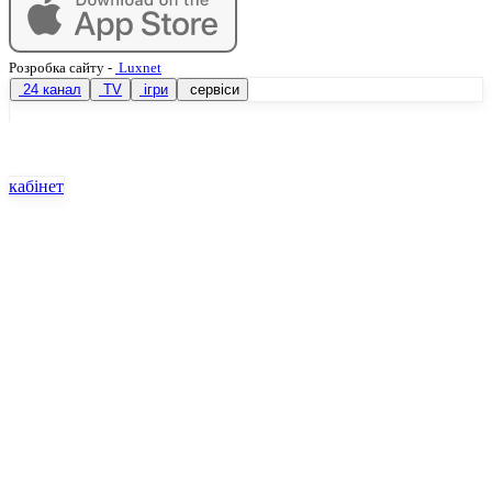
Розробка сайту
-
Luxnet
24 канал
TV
ігри
сервіси
кабінет