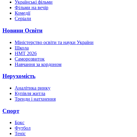
Українські фільми
Фільми на вечір
Комедії
Серіали
Новини Освіти
Міністерство освіти та науки України
Школа
НМТ 2026
Саморозвиток
Навчання за кордоном
Нерухомість
Аналітика ринку
Купівля житла
Тренди і натхнення
Спорт
Бокс
Футбол
Теніс