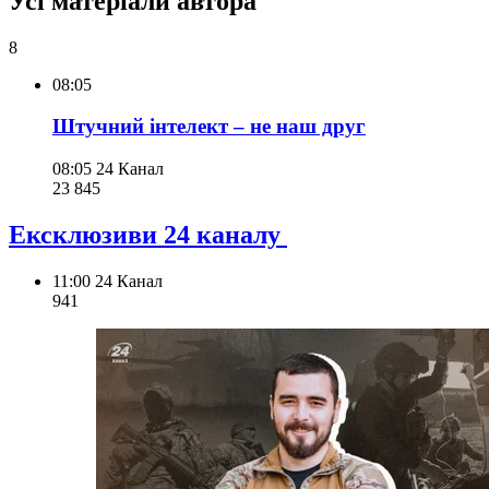
Усі матеріали автора
8
08:05
Штучний інтелект – не наш друг
08:05
24 Канал
23 845
Ексклюзиви 24 каналу
11:00
24 Канал
941