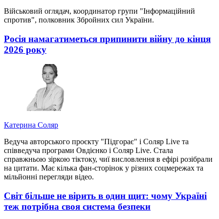
Військовий оглядач, координатор групи "Інформаційний
спротив", полковник Збройних сил України.
Росія намагатиметься припинити війну до кінця
2026 року
Катерина Соляр
Ведуча авторського проєкту "Підгорає" і Соляр Live та
співведуча програми Овдієнко і Соляр Live. Стала
справжньою зіркою тіктоку, чиї висловлення в ефірі розібрали
на цитати. Має кілька фан-сторінок у різних соцмережах та
мільйонні перегляди відео.
Світ більше не вірить в один щит: чому Україні
теж потрібна своя система безпеки