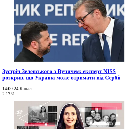
Зустріч Зеленського з Вучичем: експерт NISS
розкрив, що Україна може отримати від Сербії
14:00
24 Канал
2 133
1