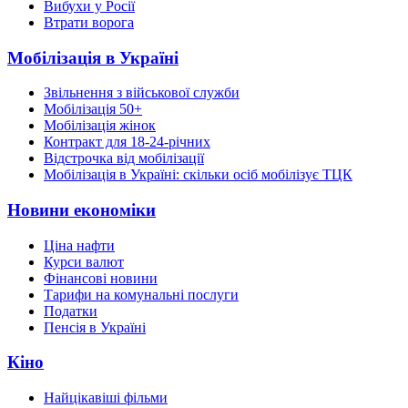
Вибухи у Росії
Втрати ворога
Мобілізація в Україні
Звільнення з військової служби
Мобілізація 50+
Мобілізація жінок
Контракт для 18-24-річних
Відстрочка від мобілізації
Мобілізація в Україні: скільки осіб мобілізує ТЦК
Новини економіки
Ціна нафти
Курси валют
Фінансові новини
Тарифи на комунальні послуги
Податки
Пенсія в Україні
Кіно
Найцікавіші фільми