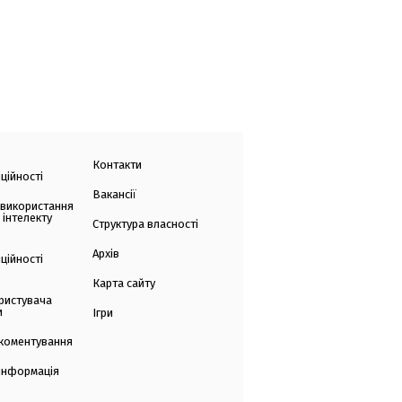
Контакти
ційності
Вакансії
 використання
 інтелекту
Структура власності
Архів
ційності
Карта сайту
ристувача
и
Ігри
коментування
 інформація