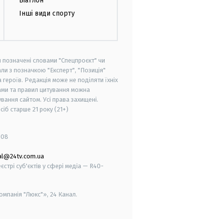
Біатлон
Інші види спорту
и позначені словами "Спецпроєкт" чи
ли з позначкою "Експерт", "Позиція"
героїв. Редакція може не поділяти їхніх
ами та правил цитування можна
вання сайтом. Усі права захищені.
осіб старше
21 року (21+)
008
al@24tv.com.ua
стрі суб'єктів у сфері медіа — R40-
мпанія "Люкс"», 24 Канал.