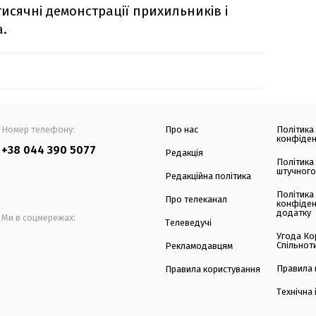
тисячні демонстрації прихильників і
.
Номер телефону:
Про нас
Політика
конфіден
+38 044 390 5077
Редакція
Політика
штучного
Редакційна політика
Політика
Про телеканал
конфіден
додатку
Ми в соцмережах:
Телеведучі
Угода Ко
Спільнот
Рекламодавцям
Правила 
Правила користування
Технічна