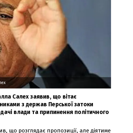
лех
лла Салех заявив, що вітає
иками з держав Перської затоки
дачі влади та припинення політичного
в, що розглядає пропозиції, але діятиме