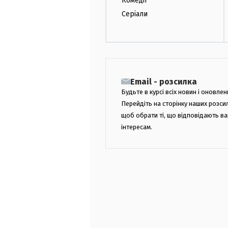
Комедії
Серіали
Email - розсилка
Будьте в курсі всіх новин і оновлен
Перейдіть на сторінку наших розси
щоб обрати ті, що відповідають в
інтересам.