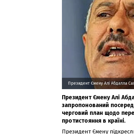
Президент Ємену Алі Абдалла Са
Президент Ємену Алі Абда
запропонований посередн
черговий план щодо пере
протистояння в країні.
Президент Ємену підкресли