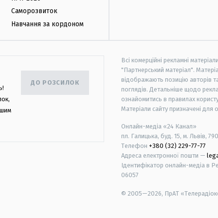
Саморозвиток
Навчання за кордоном
Всі комерційні рекламні матеріал
"Партнерський матеріал". Матеріа
відображають позицію авторів та 
ДО РОЗСИЛОК
ь!
поглядів. Детальніше щодо рекл
лок,
ознайомитись в правилах користу
Матеріали сайту призначені для 
ашим
Онлайн-медіа «24 Канал»
пл. Галицька, буд. 15, м. Львів, 79
Телефон
+380 (32) 229-77-77
Адреса електронної пошти —
leg
Ідентифікатор онлайн-медіа в Реє
06057
© 2005—2026,
ПрАТ «Телерадіоко