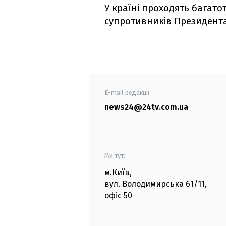
У країні проходять багато
супротивників Президента
E-mail редакції
news24@24tv.com.ua
Ми тут:
м.Київ
,
вул. Володимирська
61/11,
офіс
50