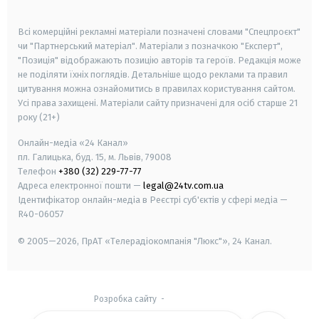
smart tv
samsung smart tv
Всі комерційні рекламні матеріали позначені словами "Спецпроєкт"
чи "Партнерський матеріал". Матеріали з позначкою "Експерт",
"Позиція" відображають позицію авторів та героїв. Редакція може
не поділяти їхніх поглядів. Детальніше щодо реклами та правил
цитування можна ознайомитись в правилах користування сайтом.
Усі права захищені.
Матеріали сайту призначені для осіб старше
21
року (21+)
Онлайн-медіа «24 Канал»
пл. Галицька, буд. 15, м. Львів, 79008
Телефон
+380 (32) 229-77-77
Адреса електронної пошти —
legal@24tv.com.ua
Ідентифікатор онлайн-медіа в Реєстрі суб'єктів у сфері медіа —
R40-06057
© 2005—2026,
ПрАТ «Телерадіокомпанія "Люкс"», 24 Канал.
Розробка сайту
-