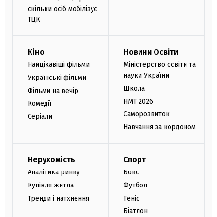
скільки осіб мобілізує
ТЦК
Кіно
Новини Освіти
Найцікавіші фільми
Міністерство освіти та
науки України
Українські фільми
Школа
Фільми на вечір
НМТ 2026
Комедії
Саморозвиток
Серіали
Навчання за кордоном
Нерухомість
Спорт
Аналітика ринку
Бокс
Купівля житла
Футбол
Тренди і натхнення
Теніс
Біатлон