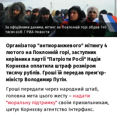
За офіційними даними, мітинг на Поклонній горі зібрав 140
тисяч осіб
/ РИА-Новости
Організатор "антиоранжевого" мітингу 4
лютого на Поклонній горі, заступник
керівника партії "Патріоти Росії" Надія
Корнєєва оплатила штраф розміром
тисячу рублів. Гроші їй передав прем'єр-
міністр Володимир Путін.
Гроші передали через народний штаб,
головна мета цього жесту –
надати
"моральну підтримку"
своїм прихильникам,
цитує Корнєєву агентство Інтерфакс.