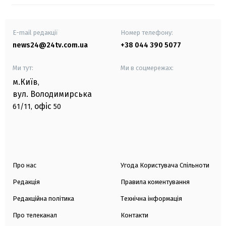
E-mail редакції
Номер телефону:
news24@24tv.com.ua
+38 044 390 5077
Ми тут:
Ми в соцмережах:
м.Київ
,
вул. Володимирська
офіс
61/11,
50
Про нас
Угода Користувача Спільноти
Редакція
Правила коментування
Редакційна політика
Технічна інформація
Про телеканал
Контакти