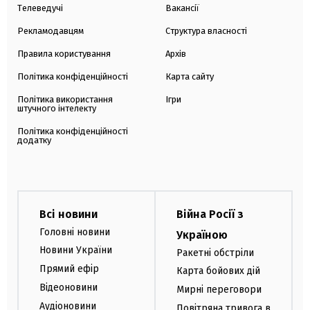
Телеведучі
Вакансії
Рекламодавцям
Структура власності
Правила користування
Архів
Політика конфіденційності
Карта сайту
Політика використання
Ігри
штучного інтелекту
Політика конфіденційності
додатку
Всі новини
Війна Росії з
Головні новини
Україною
Новини України
Ракетні обстріли
Прямий ефір
Карта бойових дій
Відеоновини
Мирні переговори
Аудіоновини
Повітряна тривога в