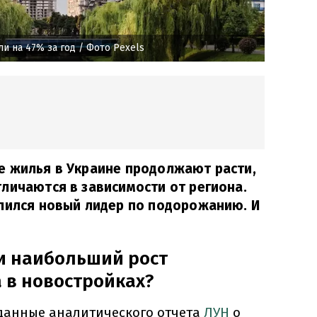
и на 47% за год
/ Фото Pexels
е жилья в Украине продолжают расти,
личаются в зависимости от региона.
елился новый лидер по подорожанию. И
и наибольший рост
 в новостройках?
 данные аналитического отчета
ЛУН
о