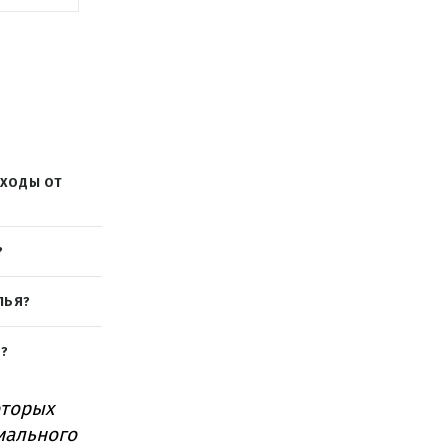
ОХОДЫ ОТ
?
ЛЬЯ?
Х?
оторых
иального