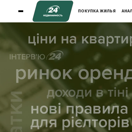
ПОКУПКА ЖИЛЬЯ
АНА
1
ЗА 2024 ГОД ТОЛЬКО 900 ЧЕЛОВЕК
ПО ВСЕЙ СТРАНЕ ЗАДЕКЛАРИРОВАЛИ
ДОХОДЫ ОТ АРЕНДЫ ЖИЛЬЯ
2
ЦЕНЫ НА АРЕНДУ РАСТУТ: МОЖЕТ ЛИ
НОВЫЙ ЗАКОН ИХ
СТАБИЛИЗИРОВАТЬ?
3
КАК ЗАКОН О ЖИЛИЩНОЙ ПОЛИТИКЕ
МЕНЯЕТ ПРАВИЛА ПРИВАТИЗАЦИИ
ЖИЛЬЯ?
4
КАК ИЗМЕНИТСЯ РАБОТА РИЕЛТОРОВ
И ЧТО СЛЕДУЕТ ЗНАТЬ ОБ ИХ
УСЛУГАХ?