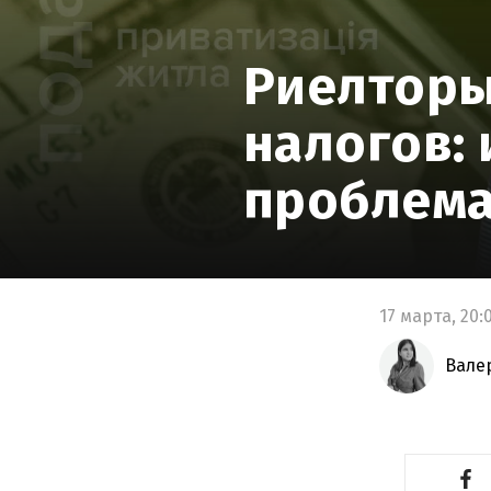
Риелторы 
налогов:
проблема
17 марта,
20:
Вале