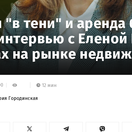
"в тени" и аренда 
 интервью с Еленой
х на рынке недви
00
12 мин
рия Городинская