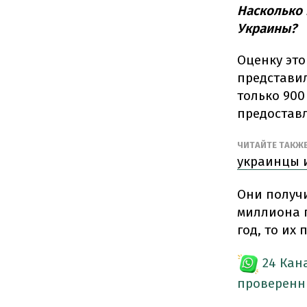
Насколько 
Украины?
Оценку это
представил
только 900
предоставл
ЧИТАЙТЕ ТАКЖ
украинцы 
Они получи
миллиона г
год, то их 
24 Кан
проверенн