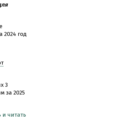
для
е
а 2024 год
ют
х 3
м за 2025
 и читать