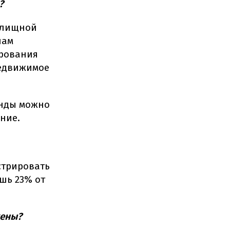
?
илищной
нам
ирования
недвижимое
енды можно
ние.
стрировать
ишь 23% от
жены?