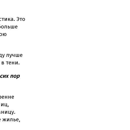
тика. Это
 больше
вою
ду лучше
в тени.
сих пор
ренне
лиц,
аницу.
е жилье,