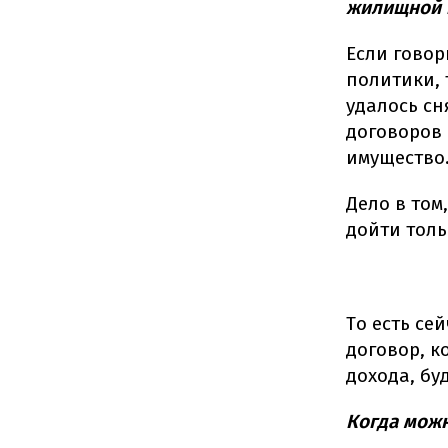
жилищной п
Если гово
политики, 
удалось сн
договоров 
имущество
Дело в том
дойти толь
То есть се
договор, к
дохода, бу
Когда можн