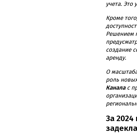
учета. Это
Кроме того
доступност
Решением п
предусматр
создание с
аренду.
О масштаба
роль новых
Канала
с п
организаци
региональн
За 2024
задекла