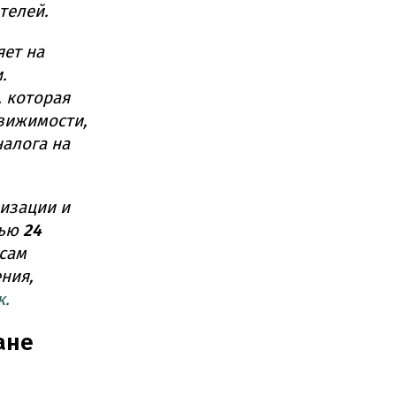
телей.
яет на
.
 которая
вижимости,
алога на
изации и
вью
24
сам
ния,
к.
ане
я