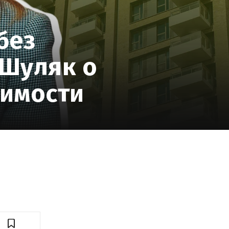
без
 Шуляк о
жимости