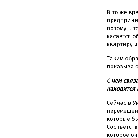
В то же вр
предприним
потому, чт
касается о
квартиру и
Таким обра
показывают
С чем связ
находится 
Сейчас в У
перемещенн
которые бы
Соответств
которое он