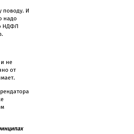
у поводу. И
ю надо
то НДФЛ
р.
 и не
нно от
имает.
арендатора
же
ем
ринципах