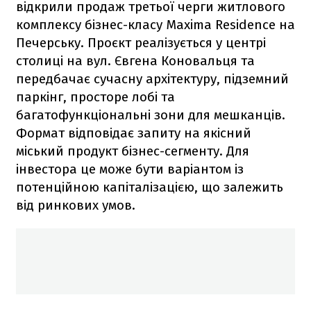
відкрили продаж третьої черги житлового
комплексу бізнес-класу Maxima Residence на
Печерську. Проєкт реалізується у центрі
столиці на вул. Євгена Коновальця та
передбачає сучасну архітектуру, підземний
паркінг, просторе лобі та
багатофункціональні зони для мешканців.
Формат відповідає запиту на якісний
міський продукт бізнес-сегменту. Для
інвестора це може бути варіантом із
потенційною капіталізацією, що залежить
від ринкових умов.