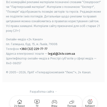
Всі комерційні рекламні матеріали позначені словами "Спецпроєкт"
чи "Партнерський матеріал". Матеріали з позначкою "Експерт",
"Позиція" відображають позицію авторів та героїв. Редакція може
не поділяти їхніх поглядів. Детальніше щодо реклами та правил
цитування можна ознайомитись в правилах користування сайтом.
Усі права захищені.
Матеріали сайту призначені для осіб старше
21
року (21+)
Онлайн-медіа «24 Канал»
пл. Галицька, буд. 15, м. Львів, 79008
Телефон
+380 (32) 229-77-77
Адреса електронної пошти —
legal@24tv.com.ua
Ідентифікатор онлайн-медіа в Реєстрі суб'єктів у сфері медіа —
R40-06057
© 2005—2026,
ПрАТ «Телерадіокомпанія "Люкс"», 24 Канал.
Разработка сайта
-
24 Канал
TV
Игры
Погода
Кабинет