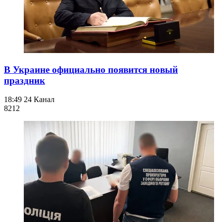
В Украине официально появится новый
праздник
18:49
24 Канал
821
2