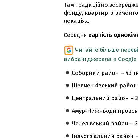
Там традиційно зосередже
фонду, квартир із ремонт
локаціях.
Середня
вартість однокім
Читайте більше перев
вибрані джерела в Google
Соборний район – 43 ти
Шевченківський район –
Центральний район – 31
Амур-Нижньодніпровськи
Чечелівський район – 2
Індустріальний район – 