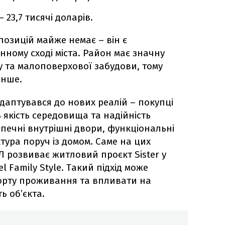
23,7 тисячі доларів.
позицій майже немає – він є
нному сході міста. Район має значну
у та малоповерхової забудови, тому
енше.
аптувався до нових реалій – покупці
 якість середовища та надійність
зпечні внутрішні двори, функціональні
тура поруч із домом. Саме на цих
 розвиває житловий проєкт Sister у
el Family Style. Такий підхід може
орту проживання та впливати на
ь об’єкта.