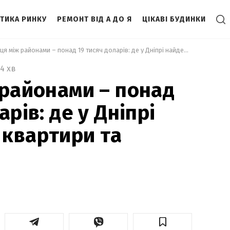
ІТИКА РИНКУ
РЕМОНТ ВІД А ДО Я
ЦІКАВІ БУДИНКИ
 Різниця між районами – понад 19 тисяч доларів: де у Дніпрі найдешевші квартири та оренда 
4 хв
 районами – понад
арів: де у Дніпрі
квартири та