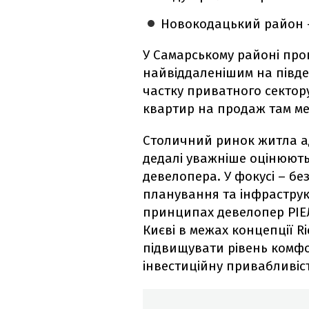
Новокодацький район – 
У Самарському районі про
найвіддаленішим на півде
частку приватного сектор
квартир на продаж там м
Столичний ринок житла ад
дедалі уважніше оцінюють
девелопера. У фокусі – бе
планування та інфраструк
принципах девелопер РІЕЛ
Києві в межах концепції Ri
підвищувати рівень комф
інвестиційну привабливіст