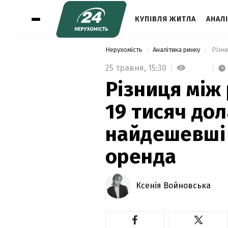
КУПІВЛЯ ЖИТЛА
АНАЛ
Нерухомість
Аналітика ринку
25 травня,
15:30
Різниця між
19 тисяч дол
найдешевші 
оренда
Ксенія Войновська