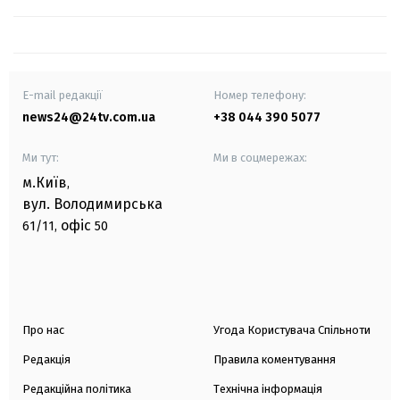
E-mail редакції
Номер телефону:
news24@24tv.com.ua
+38 044 390 5077
Ми тут:
Ми в соцмережах:
м.Київ
,
вул. Володимирська
офіс
61/11,
50
Про нас
Угода Користувача Спільноти
Редакція
Правила коментування
Редакційна політика
Технічна інформація