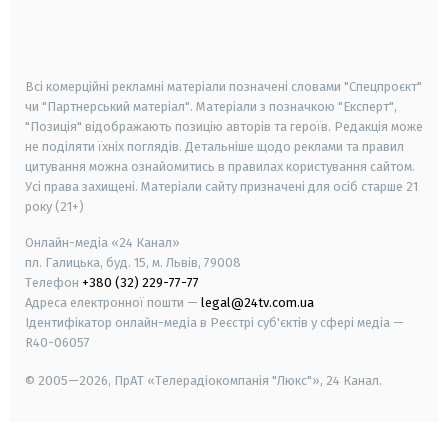
android
apple
smart tv
samsung smart tv
Всі комерційні рекламні матеріали позначені словами "Спецпроєкт"
чи "Партнерський матеріал". Матеріали з позначкою "Експерт",
"Позиція" відображають позицію авторів та героїв. Редакція може
не поділяти їхніх поглядів. Детальніше щодо реклами та правил
цитування можна ознайомитись в правилах користування сайтом.
Усі права захищені.
Матеріали сайту призначені для осіб старше
21
року (21+)
Онлайн-медіа «24 Канал»
пл. Галицька, буд. 15, м. Львів, 79008
Телефон
+380 (32) 229-77-77
Адреса електронної пошти —
legal@24tv.com.ua
Ідентифікатор онлайн-медіа в Реєстрі суб'єктів у сфері медіа —
R40-06057
© 2005—2026,
ПрАТ «Телерадіокомпанія "Люкс"», 24 Канал.