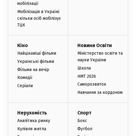
мобілізації
Мобілізація в Україні:
скільки осіб мобілізує
ТЦК
Кіно
Новини Освіти
Найцікавіші фільми
Міністерство освіти та
науки України
Українські фільми
Школа
Фільми на вечір
НМТ 2026
Комедії
Саморозвиток
Серіали
Навчання за кордоном
Нерухомість
Спорт
Аналітика ринку
Бокс
Купівля житла
Футбол