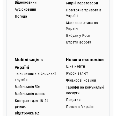
Відеоновини
Мирні переговори
Аудіоновини
Повітряна тривога в
Україні
Погода
Масована атака по
Україні
Вибухи у Росії
Втрати ворога
Мобілізація в
Новини економіки
Ціна нафти
Україні
Курси валют
Звільнення з військової
служби
Фінансові новини
Мобілізація 50+
Тарифи на комунальні
послуги
Мобілізація жінок
Податки
Контракт для 18-24-
річних
Пенсія в Україні
Відстрочка від