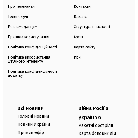
Про телеканал
Контакти
Телеведучі
Вакансії
Рекламодавцям
Структура власності
Правила користування
Архів
Політика конфіденційності
Карта сайту
Політика використання
Ігри
штучного інтелекту
Політика конфіденційності
додатку
Всі новини
Війна Росії з
Головні новини
Україною
Новини України
Ракетні обстріли
Прямий ефір
Карта бойових дій